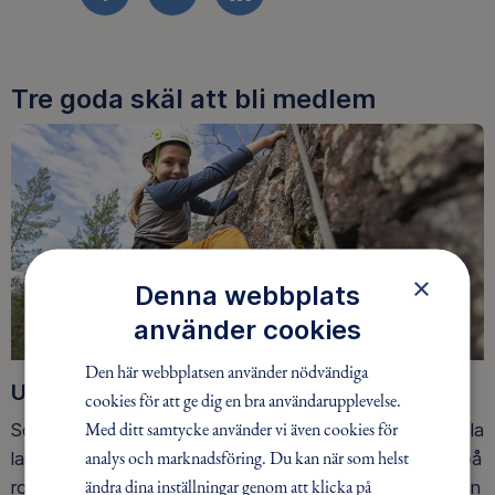
FACEBOOK
TWITTER
LINKEDIN
Tre goda skäl att bli medlem
×
Denna webbplats
använder cookies
Den här webbplatsen använder nödvändiga
Upptäck nya äventyr
cookies för att ge dig en bra användarupplevelse.
Med ditt samtycke använder vi även cookies för
Som medlem har du tillgång till alla våra äventyr, över hela
analys och marknadsföring. Du kan när som helst
landet. Våra ideella ledare guidar barn, unga och vuxna på
ändra dina inställningar genom att klicka på
roliga och trygga äventyr i skogen, på vattnet, snön, isen