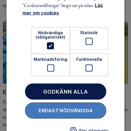
"Cookieinställningar" längst ner på sidan.
Läs
och på fjället.
mer om cookies
Nödvändiga
Statistik
(obligatoriskt)
Marknadsföring
Funktionella
GODKÄNN ALLA
Ett friluftsliv för alla
Friluftsfrämjandet arbetar för att så många som möjligt
ska upptäcka den rörelseglädje och de hälsoeffekter som
ENDAST NÖDVÄNDIGA
naturen ger. Som medlem bidrar du också till vårt arbete
med att skydda allemansrätten.
Fler alternativ