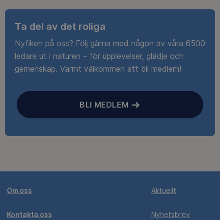
Ta del av det roliga
Nyfiken på oss? Följ gärna med någon av våra 6500
ledare ut i naturen – för upplevelser, glädje och
gemenskap. Varmt välkommen att bli medlem!
BLI MEDLEM
Om oss
Aktuellt
Kontakta oss
Nyhetsbrev