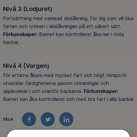
Nivå 3 (Lodjuret)
Fortsättning med varierad skidåkning. För dig som vill öka
farten och rytmen i skidåkningen på ett säkert sätt.
Förkunskaper:
Barnet kan kontrollerat åka ner i röda
backar.
Nivå 4 (Vargen)
För erfarna åkare med mycket fart och högt tempo.Vi
utvecklar färdigheterna genom utmaningar och
upplevelser i och utanför backarna.
Förkunskaper:
Barnet kan åka kontrollerat och med bra fart i alla backar
DELA
FACEBOOK
TWITTER
LINKEDIN