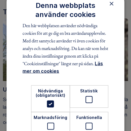
×
Denna webbplats
Tre goda skäl att bli medlem
använder cookies
Den här webbplatsen använder nödvändiga
cookies för att ge dig en bra användarupplevelse.
Med ditt samtycke använder vi även cookies för
analys och marknadsföring. Du kan när som helst
ändra dina inställningar genom att klicka på
"Cookieinställningar" längst ner på sidan.
Läs
mer om cookies
Upptäck nya äventyr
Nödvändiga
Statistik
(obligatoriskt)
Som medlem har du tillgång till alla våra äventyr, över hela
landet. Våra ideella ledare guidar barn, unga och vuxna på
roliga och trygga äventyr i skogen, på vattnet, snön, isen
Marknadsföring
Funktionella
och på fjället.