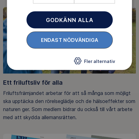
GODKÄNN ALLA
ENDAST NÖDVÄNDIGA
Fler alternativ
Ett friluftsliv för alla
Friluftsfrämjandet arbetar för att så många som möjligt
ska upptäcka den rörelseglädje och de hälsoeffekter som
naturen ger. Som medlem bidrar du också till vårt arbete
med att skydda allemansrätten.