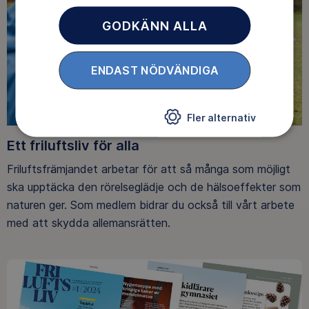
GODKÄNN ALLA
ENDAST NÖDVÄNDIGA
Fler alternativ
Ett friluftsliv för alla
Friluftsfrämjandet arbetar för att så många som möjligt
ska upptäcka den rörelseglädje och de hälsoeffekter som
naturen ger. Som medlem bidrar du också till vårt arbete
med att skydda allemansrätten.