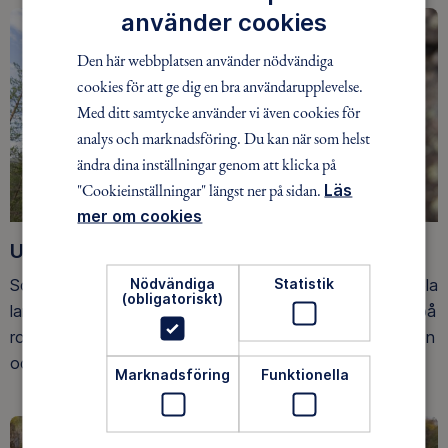
använder cookies
Den här webbplatsen använder nödvändiga
cookies för att ge dig en bra användarupplevelse.
Med ditt samtycke använder vi även cookies för
analys och marknadsföring. Du kan när som helst
ändra dina inställningar genom att klicka på
"Cookieinställningar" längst ner på sidan.
Läs
mer om cookies
Upptäck nya äventyr
Nödvändiga
Statistik
Som medlem har du tillgång till alla våra äventyr, över hela
(obligatoriskt)
landet. Våra ideella ledare guidar barn, unga och vuxna på
roliga och trygga äventyr i skogen, på vattnet, snön, isen
och på fjället.
Marknadsföring
Funktionella