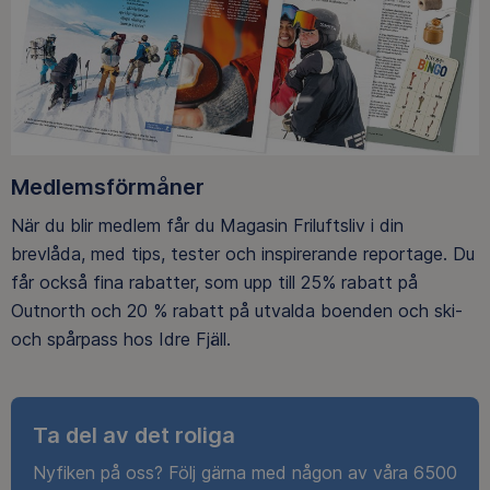
Medlemsförmåner
När du blir medlem får du Magasin Friluftsliv i din
brevlåda, med tips, tester och inspirerande reportage. Du
får också fina rabatter, som upp till 25% rabatt på
Outnorth och 20 % rabatt på utvalda boenden och ski-
och spårpass hos Idre Fjäll.
Ta del av det roliga
Nyfiken på oss? Följ gärna med någon av våra 6500