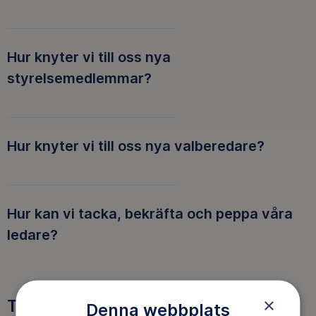
Hur knyter vi till oss nya
styrelsemedlemmar?
Hur knyter vi till oss nya valberedare?
Hur kan vi tacka, bekräfta och peppa våra
ledare?
×
Tre goda skäl att bli medlem
Denna webbplats