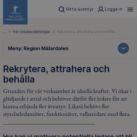
Hitta äventyr
Logga in
…
För lokalavdelningar
Rekrytera, attrahera och behålla
Meny:
Region Mälardalen
Rekrytera, attrahera och
behålla
Grunden för vår verksamhet är ideella krafter. Vi ökar i
glädjande i antal och behöver därför fler ledare för att
kunna erbjuda fler äventyr. Likaså behövs fler
styrelseledamöter, funktionärer, valberedare med flera.
Hur kan vi motivera potentiella ledare att bli