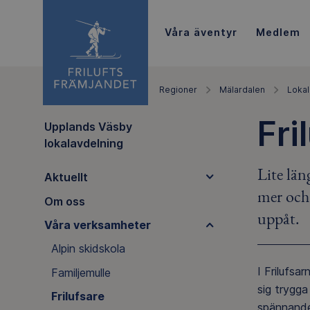
Våra äventyr
Medlem
Regioner
Mälardalen
Lokal
Fri
Upplands Väsby
lokalavdelning
Lite län
Aktuellt
mer och 
Om oss
uppåt.
Våra verksamheter
Alpin skidskola
I Frilufsa
Familjemulle
sig trygga
Frilufsare
spännande 