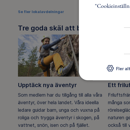
"Cookieinställn
Se fler lokalavdelningar
Tre goda skäl att bli medlem
Fler al
Upptäck nya äventyr
Ett frilu
Som medlem har du tillgång till alla våra
Friluftsfr
äventyr, över hela landet. Våra ideella
många som
ledare guidar barn, unga och vuxna på
rörelsegl
roliga och trygga äventyr i skogen, på
naturen g
vattnet, snön, isen och på fjället.
också till