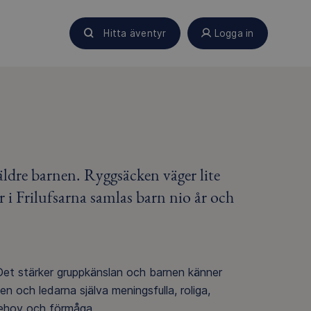
Hitta äventyr
Logga in
e äldre barnen. Ryggsäcken väger lite
r i Frilufsarna samlas barn nio år och
 Det stärker gruppkänslan och barnen känner
n och ledarna själva meningsfulla, roliga,
 behov och förmåga.