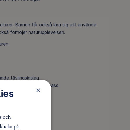
kidturer. Barnen får också lära sig att använda
ckså förhöjer naturupplevelsen.
aren.
nde tävlingsinslag
 använda karta och kompass.
×
ies
s och
klicka på