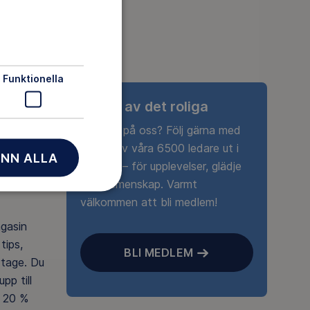
Funktionella
Ta del av det roliga
Nyfiken på oss? Följ gärna med
någon av våra 6500 ledare ut i
NN ALLA
naturen – för upplevelser, glädje
och gemenskap. Varmt
välkommen att bli medlem!
agasin
tips,
BLI MEDLEM
rtage. Du
pp till
 20 %