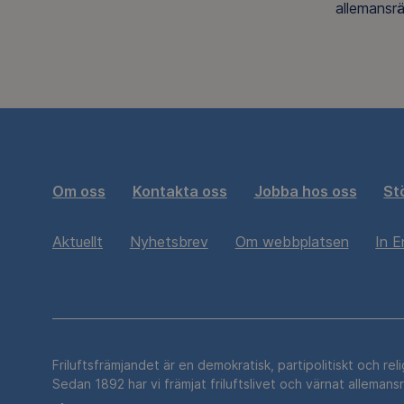
allemansrä
Om oss
Kontakta oss
Jobba hos oss
St
Aktuellt
Nyhetsbrev
Om webbplatsen
In E
Friluftsfrämjandet är en demokratisk, partipolitiskt och rel
Sedan 1892 har vi främjat friluftslivet och värnat allemans