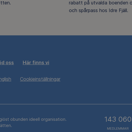
tten.
rabatt på utvalda boenden o
och spårpass hos Idre Fjäll.
öd oss
Här finns vi
nglish
Cookieinställningar
143 060
igiöst obunden ideell organisation.
rätten.
MEDLEMMAR