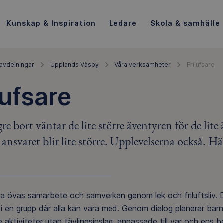
Kunskap & Inspiration
Ledare
Skola & samhälle
avdelningar
Upplands Väsby
Våra verksamheter
Frilufsare
lufsare
gre bort väntar de lite större äventyren för de lit
ansvaret blir lite större. Upplevelserna också. Hä
rna övas samarbete och samverkan genom lek och friluftsliv.
 i en grupp där alla kan vara med. Genom dialog planerar barne
aktiviteter utan tävlingsinslag, anpassade till var och ens