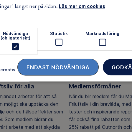
ingar" längst ner på sidan.
Läs mer om cookies
Nödvändiga
Statistik
Marknadsföring
(obligatoriskt)
ENDAST NÖDVÄNDIGA
GODKÄ
ternativ
ftsliv för alla
Medlemsförmåner
ämjandet arbetar för att så
När du blir medlem får du M
 möjligt ska upptäcka den
Friluftsliv i din brevlåda, med 
ädje och de hälsoeffekter som
tester och inspirerande repo
er. Som medlem bidrar du
får också fina rabatter, som u
 vårt arbete med att skydda
25% rabatt på Outnorth och