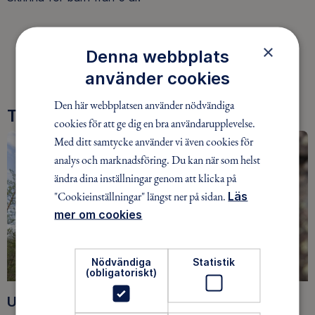
×
Denna webbplats
VISA YTTERLIGARE 6 SIDOR
använder cookies
Den här webbplatsen använder nödvändiga
Tre goda skäl att bli medlem
cookies för att ge dig en bra användarupplevelse.
Med ditt samtycke använder vi även cookies för
analys och marknadsföring. Du kan när som helst
ändra dina inställningar genom att klicka på
"Cookieinställningar" längst ner på sidan.
Läs
mer om cookies
Nödvändiga
Statistik
(obligatoriskt)
Upptäck nya äventyr