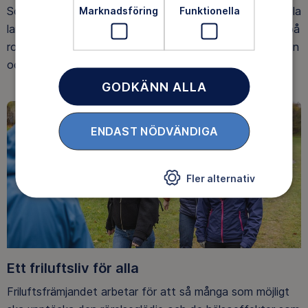
Som medlem har du tillgång till alla våra äventyr, över hela
Marknadsföring
Funktionella
landet. Våra ideella ledare guidar barn, unga och vuxna på
roliga och trygga äventyr i skogen, på vattnet, snön, isen
och på fjället.
GODKÄNN ALLA
ENDAST NÖDVÄNDIGA
Fler alternativ
Ett friluftsliv för alla
Friluftsfrämjandet arbetar för att så många som möjligt