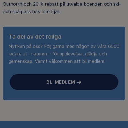
Outnorth och 20 % rabatt på utvalda boenden och ski-
och spårpass hos Idre Fjäll.
Ta del av det roliga
Nyfiken på oss? Följ gärna med någon av våra 6500
ledare ut i naturen – för upplevelser, glädje och
gemenskap. Varmt välkommen att bli medlem!
BLI MEDLEM