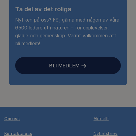
Ta del av det roliga
Nyfiken på oss? Följ gärna med någon av våra
6500 ledare ut i naturen – för upplevelser,
glädje och gemenskap. Varmt välkommen att
bli medlem!
BLI MEDLEM
Om oss
Aktuellt
Kontakta oss
Nyhetsbrev