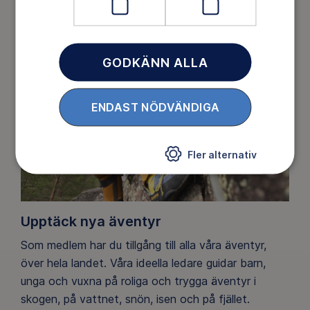
Tre goda skäl att bli medlem
GODKÄNN ALLA
ENDAST NÖDVÄNDIGA
Fler alternativ
Upptäck nya äventyr
Som medlem har du tillgång till alla våra äventyr,
över hela landet. Våra ideella ledare guidar barn,
unga och vuxna på roliga och trygga äventyr i
skogen, på vattnet, snön, isen och på fjället.