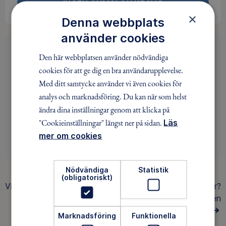
INGEN ANMÄLAN KRÄVS
×
Denna webbplats
använder cookies
Hittade du inget av intresse?
Den här webbplatsen använder nödvändiga
Saknar du intressanta aktiviteter i ditt område? Då
cookies för att ge dig en bra användarupplevelse.
kan du vara med och påverka utbudet. Det är roligt!
Med ditt samtycke använder vi även cookies för
analys och marknadsföring. Du kan när som helst
ändra dina inställningar genom att klicka på
"Cookieinställningar" längst ner på sidan.
Läs
mer om cookies
ENGAGERA DIG
Nödvändiga
Statistik
(obligatoriskt)
Visar
3 av 3
äventyr
Hittar du inte det du söker?
Gör en
AVANCERAD SÖKNING
Marknadsföring
Funktionella