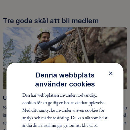
Tre goda skäl att bli medlem
×
Denna webbplats
använder cookies
Den här webbplatsen använder nödvändiga
Upptäck nya äventyr
cookies för att ge dig en bra användarupplevelse.
Som medlem har du tillgång till alla våra äventyr, över hela
Med ditt samtycke använder vi även cookies för
landet. Våra ideella ledare guidar barn, unga och vuxna på
analys och marknadsföring. Du kan när som helst
roliga och trygga äventyr i skogen, på vattnet, snön, isen
ändra dina inställningar genom att klicka på