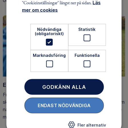
och på fjället.
"Cookieinställningar" längst ner på sidan.
Läs
mer om cookies
Nödvändiga
Statistik
(obligatoriskt)
Marknadsföring
Funktionella
Ett friluftsliv för alla
GODKÄNN ALLA
Friluftsfrämjandet arbetar för att så många som möjligt
ska upptäcka den rörelseglädje och de hälsoeffekter som
ENDAST NÖDVÄNDIGA
naturen ger. Som medlem bidrar du också till vårt arbete
med att skydda allemansrätten.
Fler alternativ