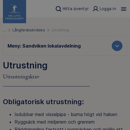
Hitta äventyr
Logga in
…
Långfärdsskridsko
Utrustning
Meny:
Sandviken lokalavdelning
Utrustning
Utrustningskrav
Obligatorisk utrustning:
Isdubbar med visselpipa - burna högt vid halsen
Ryggsäck med midjerem och grenrem
Räddningslina fastsatt i ryggsäcken och möjlig att