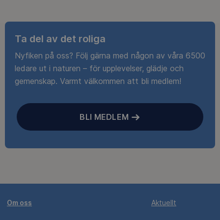
Ta del av det roliga
Nyfiken på oss? Följ gärna med någon av våra 6500
ledare ut i naturen – för upplevelser, glädje och
gemenskap. Varmt välkommen att bli medlem!
BLI MEDLEM
Om oss
Aktuellt