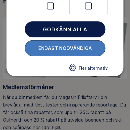
med att skydda allemansrätten.
GODKÄNN ALLA
ENDAST NÖDVÄNDIGA
Fler alternativ
Medlemsförmåner
När du blir medlem får du Magasin Friluftsliv i din
brevlåda, med tips, tester och inspirerande reportage. Du
får också fina rabatter, som upp till 25% rabatt på
Outnorth och 20 % rabatt på utvalda boenden och ski-
och spårpass hos Idre Fjäll.