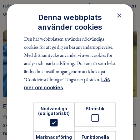
roliga och trygga äventyr i skogen, på vattnet, snön, isen
×
och på fjället.
Denna webbplats
använder cookies
Den här webbplatsen använder nödvändiga
cookies för att ge dig en bra användarupplevelse.
Med ditt samtycke använder vi även cookies för
analys och marknadsföring. Du kan när som helst
ändra dina inställningar genom att klicka på
"Cookieinställningar" längst ner på sidan.
Läs
mer om cookies
Ett friluftsliv för alla
Nödvändiga
Statistik
(obligatoriskt)
Friluftsfrämjandet arbetar för att så många som möjligt
ska upptäcka den rörelseglädje och de hälsoeffekter som
naturen ger. Som medlem bidrar du också till vårt arbete
Marknadsföring
Funktionella