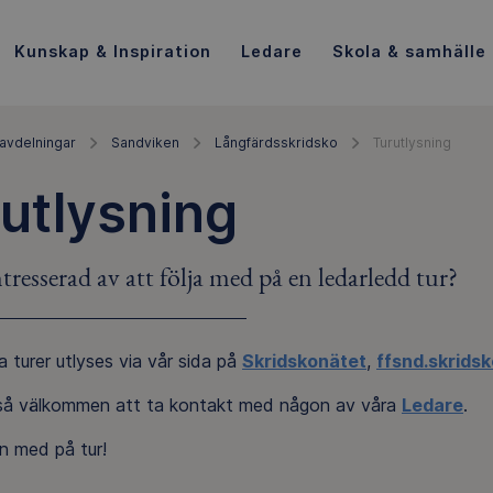
Kunskap & Inspiration
Ledare
Skola & samhälle
avdelningar
Sandviken
Långfärdsskridsko
Turutlysning
utlysning
tresserad av att följa med på en ledarledd tur?
 turer utlyses via vår sida på
Skridskonätet
,
ffsnd.skridsk
så välkommen att ta kontakt med någon av våra
Ledare
.
 med på tur!