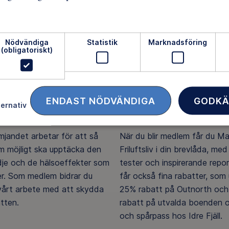
Nödvändiga
Statistik
Marknadsföring
(obligatoriskt)
ENDAST NÖDVÄNDIGA
GODKÄ
ternativ
ftsliv för alla
Medlemsförmåner
ämjandet arbetar för att så
När du blir medlem får du M
 möjligt ska upptäcka den
Friluftsliv i din brevlåda, med 
ädje och de hälsoeffekter som
tester och inspirerande repo
er. Som medlem bidrar du
får också fina rabatter, som u
 vårt arbete med att skydda
25% rabatt på Outnorth och
tten.
rabatt på utvalda boenden o
och spårpass hos Idre Fjäll.