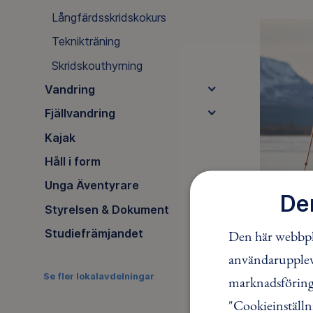
Långfärdsskridskokurs
Teknikträning
Skridskouthyrning
Vandring
Fjällvandring
Kajak
Håll i form
Unga Äventyrare
De
Styrelsen & Dokument
Studiefrämjandet
Den här webbpla
användaruppleve
DELA
Se fler lokalavdelningar
marknadsföring.
"Cookieinställn