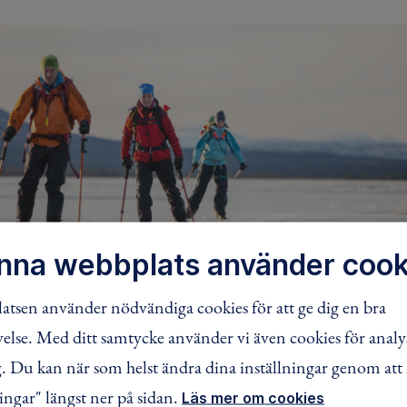
nna webbplats använder cook
tsen använder nödvändiga cookies för att ge dig en bra
lse. Med ditt samtycke använder vi även cookies för analy
FACEBOOK
TWITTER
LINKEDIN
 Du kan när som helst ändra dina inställningar genom att 
ingar" längst ner på sidan.
Läs mer om cookies