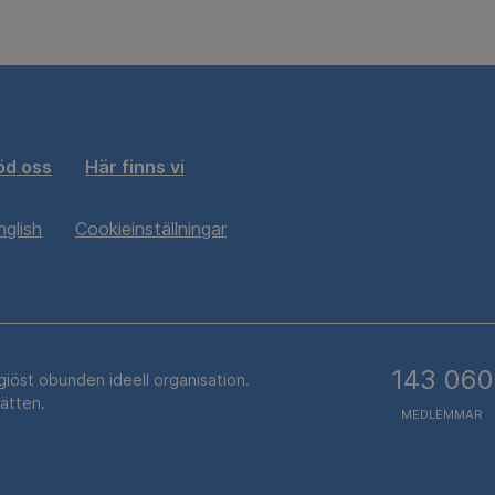
öd oss
Här finns vi
nglish
Cookieinställningar
143 060
igiöst obunden ideell organisation.
rätten.
MEDLEMMAR