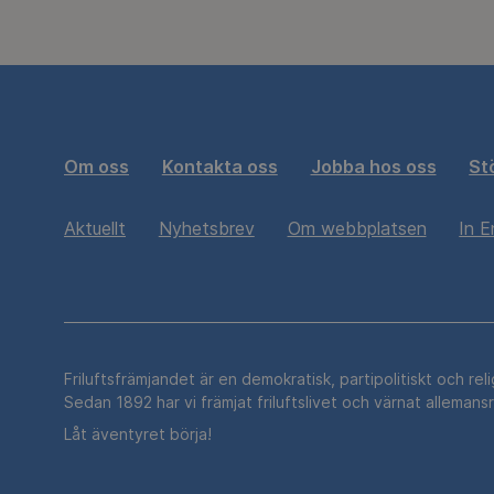
Om oss
Kontakta oss
Jobba hos oss
St
Aktuellt
Nyhetsbrev
Om webbplatsen
In E
Friluftsfrämjandet är en demokratisk, partipolitiskt och rel
Sedan 1892 har vi främjat friluftslivet och värnat allemans
Låt äventyret börja!