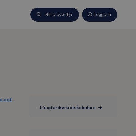
Hitta äventyr
Logga in
o.net
.
Långfärdsskridskoledare