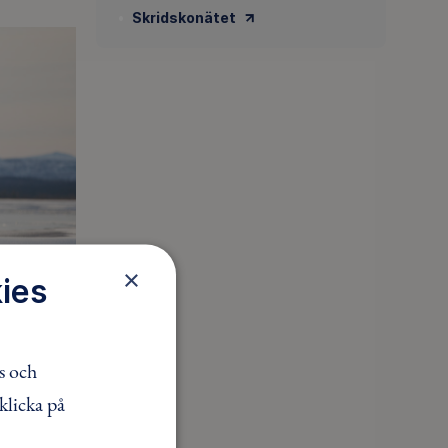
Skridskonätet
×
ies
s och
klicka på