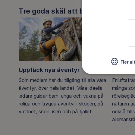
Tre goda skäl att bli medlem
Fler al
Upptäck nya äventyr
Ett frilu
Som medlem har du tillgång till alla våra
Friluftsfr
äventyr, över hela landet. Våra ideella
många som
ledare guidar barn, unga och vuxna på
rörelsegl
roliga och trygga äventyr i skogen, på
naturen g
vattnet, snön, isen och på fjället.
också till
allemansrä