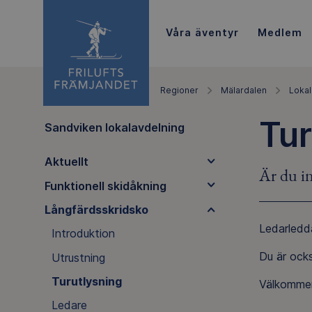
Våra äventyr
Medlem
Regioner
Mälardalen
Lokal
Tur
Sandviken lokalavdelning
Aktuellt
Är du in
Funktionell skidåkning
Långfärdsskridsko
Ledarledda
Introduktion
Du är ock
Utrustning
Turutlysning
Välkommen
Ledare