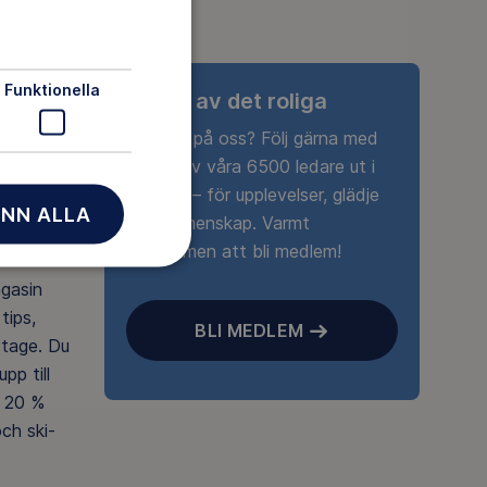
Funktionella
Ta del av det roliga
Nyfiken på oss? Följ gärna med
någon av våra 6500 ledare ut i
naturen – för upplevelser, glädje
NN ALLA
och gemenskap. Varmt
välkommen att bli medlem!
agasin
tips,
BLI MEDLEM
rtage. Du
pp till
 20 %
ch ski-