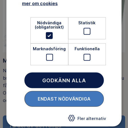
mer om cookies
Nödvändiga
Statistik
(obligatoriskt)
Marknadsföring
Funktionella
Medlemsförmåner
När du blir medlem får du Magasin Friluftsliv i din
brevlåda, med tips, tester och inspirerande reportage. Du
GODKÄNN ALLA
får också fina rabatter, som upp till 25% rabatt på
Outnorth och 20 % rabatt på utvalda boenden och ski-
ENDAST NÖDVÄNDIGA
och spårpass hos Idre Fjäll.
Fler alternativ
Ta del av det roliga