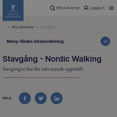
Hitta äventyr
Logga in
…
Våra aktiviteter
Stavgång
Meny:
Rimbo lokalavdelning
Stavgång - Nordic Walking
Stavgången har för närvarande uppehåll.
DELA
FACEBOOK
TWITTER
LINKEDIN