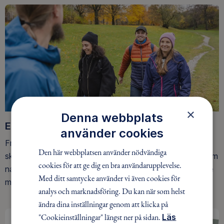
×
Denna webbplats
Ett friluftsliv för alla
använder cookies
Friluftsfrämjandet arbetar för att så många som möjligt
Den här webbplatsen använder nödvändiga
ska upptäcka den rörelseglädje och de hälsoeffekter som
cookies för att ge dig en bra användarupplevelse.
naturen ger. Som medlem bidrar du också till vårt arbete
Med ditt samtycke använder vi även cookies för
med att skydda allemansrätten.
analys och marknadsföring. Du kan när som helst
ändra dina inställningar genom att klicka på
"Cookieinställningar" längst ner på sidan.
Läs