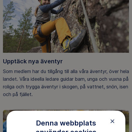
Upptäck nya äventyr
Som medlem har du tillgång till alla våra äventyr, över hela
landet. Våra ideella ledare guidar barn, unga och vuxna på
roliga och trygga äventyr i skogen, på vattnet, snön, isen
och på fjället.
×
Denna webbplats