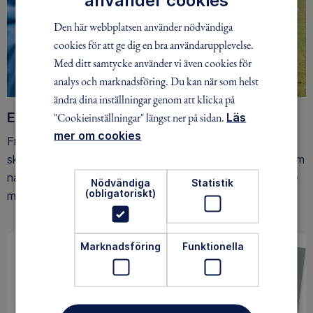
använder cookies
Den här webbplatsen använder nödvändiga
cookies för att ge dig en bra användarupplevelse.
Med ditt samtycke använder vi även cookies för
analys och marknadsföring. Du kan när som helst
ändra dina inställningar genom att klicka på
Ett friluftsliv för alla
"Cookieinställningar" längst ner på sidan.
Läs
mer om cookies
Friluftsfrämjandet arbetar för att så många som möjligt
ska upptäcka den rörelseglädje och de hälsoeffekter som
naturen ger. Som medlem bidrar du också till vårt arbete
Nödvändiga
Statistik
(obligatoriskt)
med att skydda allemansrätten.
Marknadsföring
Funktionella