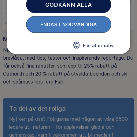
GODKÄNN ALLA
ENDAST NÖDVÄNDIGA
Medlemsförmåner
Fler alternativ
När du blir medlem får du Magasin Friluftsliv i din
brevlåda, med tips, tester och inspirerande reportage. Du
får också fina rabatter, som upp till 25% rabatt på
Outnorth och 20 % rabatt på utvalda boenden och ski-
och spårpass hos Idre Fjäll.
Ta del av det roliga
Nyfiken på oss? Följ gärna med någon av våra 6500
ledare ut i naturen – för upplevelser, glädje och
gemenskap. Varmt välkommen att bli medlem!