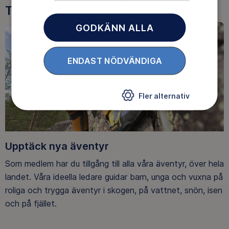
Tre goda skäl att bli medlem
GODKÄNN ALLA
ENDAST NÖDVÄNDIGA
Fler alternativ
Upptäck nya äventyr
Som medlem har du tillgång till alla våra äventyr, över hela
landet. Våra ideella ledare guidar barn, unga och vuxna på
roliga och trygga äventyr i skogen, på vattnet, snön, isen
och på fjället.