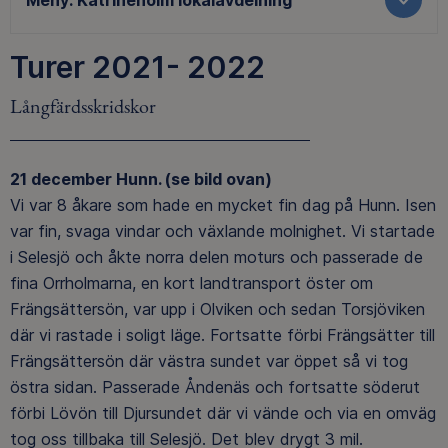
Meny:
Katrineholm lokalavdelning
Turer 2021- 2022
Långfärdsskridskor
21 december Hunn. (se bild ovan)
Vi var 8 åkare som hade en mycket fin dag på Hunn. Isen
var fin, svaga vindar och växlande molnighet. Vi startade
i Selesjö och åkte norra delen moturs och passerade de
fina Orrholmarna, en kort landtransport öster om
Frängsättersön, var upp i Olviken och sedan Torsjöviken
där vi rastade i soligt läge. Fortsatte förbi Frängsätter till
Frängsättersön där västra sundet var öppet så vi tog
östra sidan. Passerade Åndenäs och fortsatte söderut
förbi Lövön till Djursundet där vi vände och via en omväg
tog oss tillbaka till Selesjö. Det blev drygt 3 mil.