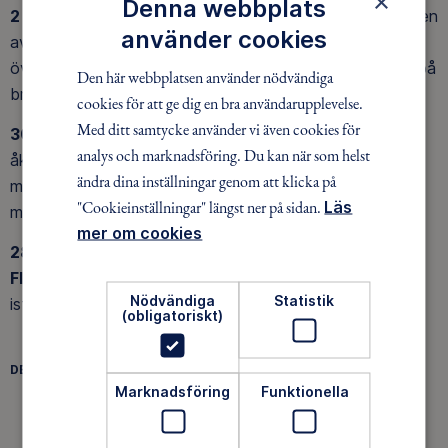
×
Denna webbplats
2 december
åkte vi en tur på Hönstorpasjön, östra delen
använder cookies
av östra Storsjön (övrig del för tunn is) och gick även
över till Lundsbolssjön och åkte ett varv. En härlig dag på
Den här webbplatsen använder nödvändiga
bra is och det blev 19 km.
cookies för att ge dig en bra användarupplevelse.
Med ditt samtycke använder vi även cookies för
30 november
var vi 11 åkare som hade en mycket fin
analys och marknadsföring. Du kan när som helst
åkning på MellanMalmen och Nedre Malmen. 8
ändra dina inställningar genom att klicka på
minusgrader, solsken och svaga vindar. Vi åkte drygt 2
"Cookieinställningar" längst ner på sidan.
Läs
mil.
mer om cookies
28 novemer 2022
var en grupp isspanare ute på
Flundern
och fann en mycket fin is med ca 7 cm
Nödvändiga
Statistik
istjocklek.
(obligatoriskt)
DELA
FACEBOOK
TWITTER
LINKEDIN
Marknadsföring
Funktionella