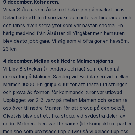
9 december. Kolsnaren.
Vi var 8 åkare som åkte runt hela sjön på mycket fin is.
Delar hade ett tunt snötäcke som inte var hindrande och
det fanns även stora ytor som var nästan snöfria. En
härlig medvind från Ålsätter till Vingåker men hemturen
blev desto jobbigare. Vi såg som vi öfta gör en havsörn.
23 km.
4 december. Mellan och Nedre Malmensjöarna
Vi blev 8 stycken (+ Anders och jag) som deltog på
denna tur på Malmen. Samling vid Badplatsen vid mellan
Malmen 10:00. En grupp 4 tur för att testa utrustningen
och prova åk formen för kommande turer var utlovad.
Upplägget var 2-3 varv på mellan Malmen och sedan ta
oss över till nedre Malmen för att prova på den också,.
Givetvis blev det ett fika stopp, vid sydöstra delen av
nedre Malmen. Isen var lite sämre (lite kompaktare partier
men snö som bromsade upp bitvis) så vi delade upp oss