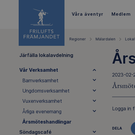
Våra äventyr
Medlem
Regioner
Mälardalen
Lokal
År
Järfälla lokalavdelning
Vår Verksamhet
2023-02-
Barnverksamhet
Årsmöte
Ungdomsverksamhet
Vuxenverksamhet
Logga in f
Årliga evenemang
Årsmöteshandlingar
DELA
Söndagscafé