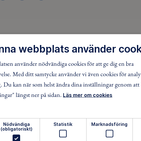
nna webbplats använder cook
tsen använder nödvändiga cookies för att ge dig en bra
lse. Med ditt samtycke använder vi även cookies för analy
 Du kan när som helst ändra dina inställningar genom att 
ingar" längst ner på sidan.
Läs mer om cookies
Nödvändiga
Statistik
Marknadsföring
ftsliv för alla
Medlemsförmåner
(obligatoriskt)
ämjandet arbetar för att så
När du blir medlem får du M