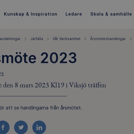
Kunskap & Inspiration
Ledare
Skola & samhälle
avdelningar
Järfälla
Vår Verksamhet
Årsmöteshandlingar
smöte 2023
23
 den 8 mars 2023 Kl19 i Viksjö träffen
ör att se handlingarna från årsmötet.
FACEBOOK
TWITTER
LINKEDIN