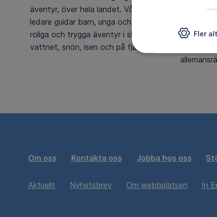
äventyr, över hela landet. Våra ideella
många som
ledare guidar barn, unga och vuxna på
rörelsegl
Fler al
roliga och trygga äventyr i skogen, på
naturen g
vattnet, snön, isen och på fjället.
också till
allemansrä
Om oss
Kontakta oss
Jobba hos oss
St
Aktuellt
Nyhetsbrev
Om webbplatsen
In E