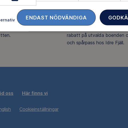
 möjligt ska upptäcka den
Friluftsliv i din brevlåda, med 
ädje och de hälsoeffekter som
tester och inspirerande repo
ENDAST NÖDVÄNDIGA
GODKÄ
ternativ
er. Som medlem bidrar du
får också fina rabatter, som u
 vårt arbete med att skydda
25% rabatt på Outnorth och
tten.
rabatt på utvalda boenden o
och spårpass hos Idre Fjäll.
öd oss
Här finns vi
nglish
Cookieinställningar