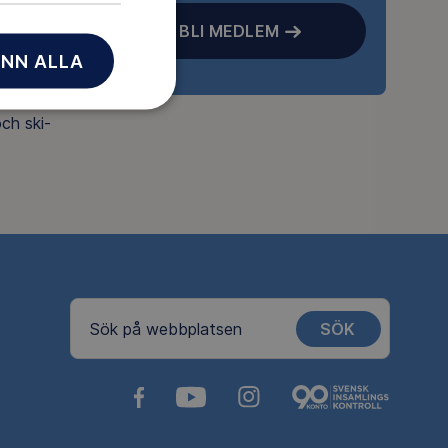
tips,
BLI MEDLEM
rtage. Du
NN ALLA
pp till
 20 %
ch ski-
SÖK
Sök på webbplatsen