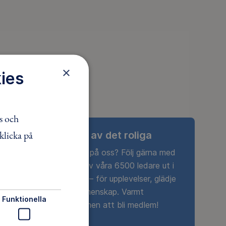
×
ies
s och
klicka på
Ta del av det roliga
Nyfiken på oss? Följ gärna med
någon av våra 6500 ledare ut i
naturen – för upplevelser, glädje
och gemenskap. Varmt
Funktionella
välkommen att bli medlem!
agasin