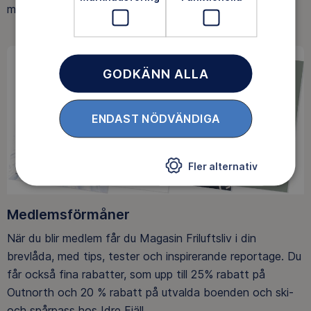
med att skydda allemansrätten.
GODKÄNN ALLA
ENDAST NÖDVÄNDIGA
Fler alternativ
Medlemsförmåner
När du blir medlem får du Magasin Friluftsliv i din
brevlåda, med tips, tester och inspirerande reportage. Du
får också fina rabatter, som upp till 25% rabatt på
Outnorth och 20 % rabatt på utvalda boenden och ski-
och spårpass hos Idre Fjäll.