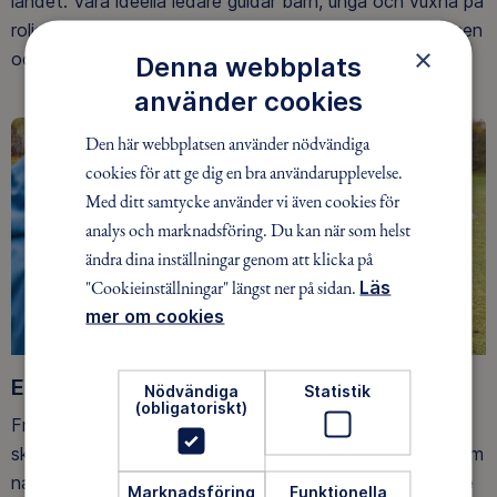
landet. Våra ideella ledare guidar barn, unga och vuxna på
roliga och trygga äventyr i skogen, på vattnet, snön, isen
×
och på fjället.
Denna webbplats
använder cookies
Den här webbplatsen använder nödvändiga
cookies för att ge dig en bra användarupplevelse.
Med ditt samtycke använder vi även cookies för
analys och marknadsföring. Du kan när som helst
ändra dina inställningar genom att klicka på
"Cookieinställningar" längst ner på sidan.
Läs
mer om cookies
Ett friluftsliv för alla
Nödvändiga
Statistik
(obligatoriskt)
Friluftsfrämjandet arbetar för att så många som möjligt
ska upptäcka den rörelseglädje och de hälsoeffekter som
naturen ger. Som medlem bidrar du också till vårt arbete
Marknadsföring
Funktionella