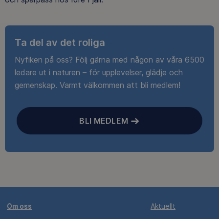
Ta del av det roliga
Nyfiken på oss? Följ gärna med någon av våra 6500
ledare ut i naturen – för upplevelser, glädje och
gemenskap. Varmt välkommen att bli medlem!
BLI MEDLEM
Om oss
Aktuellt