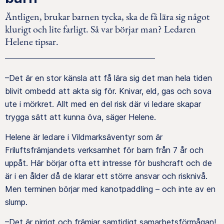
Äntligen, brukar barnen tycka, ska de få lära sig något
klurigt och lite farligt. Så var börjar man? Ledaren
Helene tipsar.
–Det är en stor känsla att få lära sig det man hela tiden
blivit ombedd att akta sig för. Knivar, eld, gas och sova
ute i mörkret. Allt med en del risk där vi ledare skapar
trygga sätt att kunna öva, säger Helene.
Helene är ledare i Vildmarksäventyr som är
Friluftsfrämjandets verksamhet för barn från 7 år och
uppåt. Här börjar ofta ett intresse för bushcraft och de
är i en ålder då de klarar ett större ansvar och risknivå.
Men terminen börjar med kanotpaddling – och inte av en
slump.
–Det är pirrigt och främjar samtidigt samarbetsförmågan!