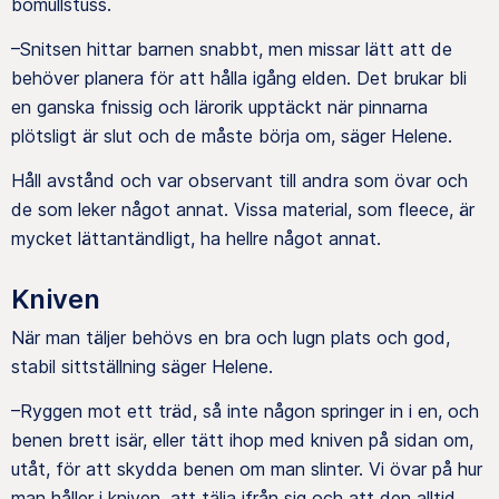
bomullstuss.
–Snitsen hittar barnen snabbt, men missar lätt att de
behöver planera för att hålla igång elden. Det brukar bli
en ganska fnissig och lärorik upptäckt när pinnarna
plötsligt är slut och de måste börja om, säger Helene.
Håll avstånd och var observant till andra som övar och
de som leker något annat. Vissa material, som fleece, är
mycket lättantändligt, ha hellre något annat.
Kniven
När man täljer behövs en bra och lugn plats och god,
stabil sittställning säger Helene.
–Ryggen mot ett träd, så inte någon springer in i en, och
benen brett isär, eller tätt ihop med kniven på sidan om,
utåt, för att skydda benen om man slinter. Vi övar på hur
man håller i kniven, att tälja ifrån sig och att den alltid