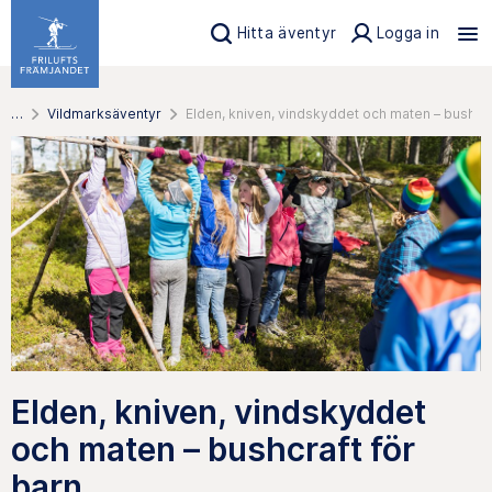
Hitta äventyr
Logga in
…
Vildmarksäventyr
Elden, kniven, vindskyddet och maten – bushcra
Elden, kniven, vindskyddet
och maten – bushcraft för
barn