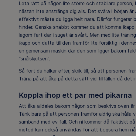
Leta rätt på någon lite större och stabilare person
nästan inte anstränga dig alls. Det svåra i början ä
effektivt måste du ligga helt nära. Därför fungerar 
hinder. Ganska snabbt kommer du att komma ikapp så
lagom fart där i suget är svårt. Men med lite träni
ikapp och dutta till den framför lite försiktig i de
en gemensam maskin där den som ligger bakom faktis
“snålskjutsen”.
Så fort du halkar efter, skrik till, så att personen f
Träna på att åka på detta sätt vid tillfällen då det
Koppla ihop ett par med pikarna
Att åka alldeles bakom någon som beskrivs ovan är s
Tänk bara på att personen framför aldrig ska hålla vi
samband med ev fall. Och ni kommer då faktiskt på 
metod kan också användas för att bogsera hem någon