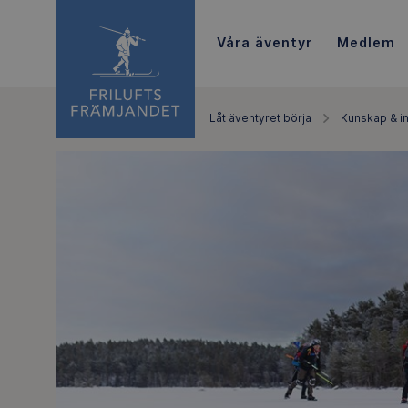
Våra äventyr
Medlem
Låt äventyret börja
Kunskap & in