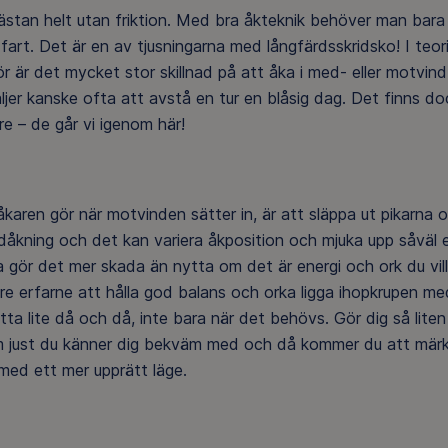
nästan helt utan friktion. Med bra åkteknik behöver man bara
fart. Det är en av tjusningarna med långfärdsskridsko! I teori
är det mycket stor skillnad på att åka i med- eller motvind
jer kanske ofta att avstå en tur en blåsig dag. Det finns do
e – de går vi igenom här!
karen gör när motvinden sätter in, är att släppa ut pikarna 
skidåkning och det kan variera åkposition och mjuka upp såväl 
ta gör det mer skada än nytta om det är energi och ork du vill
re erfarne att hålla god balans och orka ligga ihopkrupen me
tta lite då och då, inte bara när det behövs. Gör dig så liten
som just du känner dig bekväm med och då kommer du att mär
 med ett mer upprätt läge.