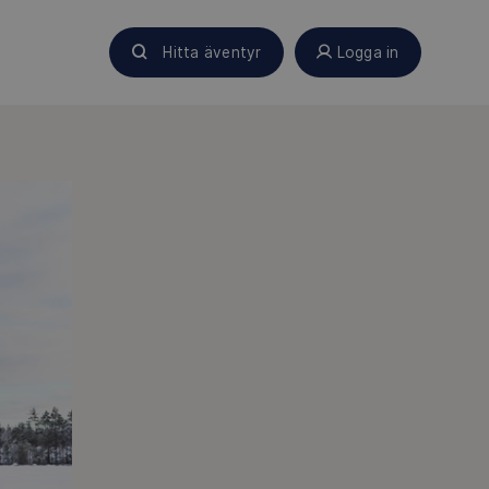
Hitta äventyr
Logga in