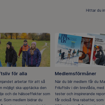
Hittar du 
ftsliv för alla
Medlemsförmåner
ämjandet arbetar för att så
När du blir medlem får du M
 möjligt ska upptäcka den
Friluftsliv i din brevlåda, med 
ädje och de hälsoeffekter som
tester och inspirerande repo
er. Som medlem bidrar du
får också fina rabatter, som u