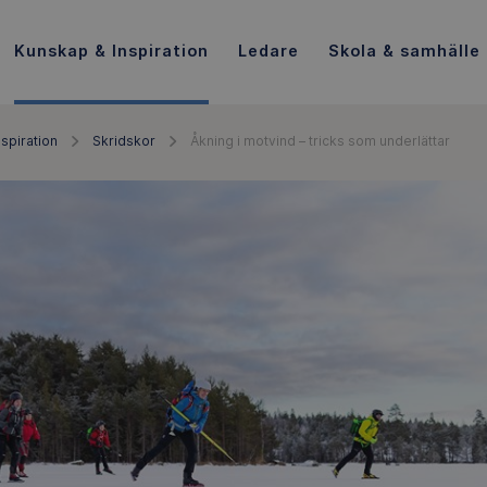
Kunskap & Inspiration
Ledare
Skola & samhälle
spiration
Skridskor
Åkning i motvind – tricks som underlättar