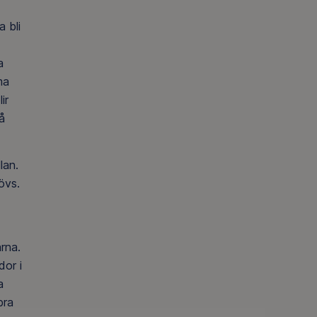
 bli
a
ma
ir
å
lan.
övs.
rna.
dor i
a
bra