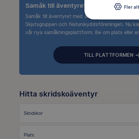
Samåk till äventyret
Fler al
Samåk till äventyret med andra medlemmar i Frilu
Skjutsgruppen och Naturskyddsföreningen. Nu k
vår nya samåkningsplattform. Be om plats eller erbj
TILL PLATTFORMEN
Hitta skridskoäventyr
Skridskor