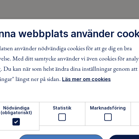
ikar om inte ledaren uttryckligen ber dig göra just det.
nna webbplats använder cook
jen, av flera olika skäl. Oftast för att det är lite roligare oc
tsen använder nödvändiga cookies för att ge dig en bra
öar är ganska flikiga utmed strandlinjen och den som då hopp
lse. Med ditt samtycke använder vi även cookies för analy
ed spara på krafterna. Ta aldrig detta beslut själv.
 Du kan när som helst ändra dina inställningar genom att 
ndssträcka erbjuder dem som vill att åka en kortare och raka
ingar" längst ner på sidan.
ch avdelar någon person som följer med dig ut på den kortare
Läs mer om cookies
nd.
Nödvändiga
Statistik
Marknadsföring
(obligatoriskt)