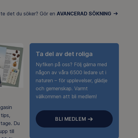
inte det du söker? Gör en
AVANCERAD SÖKNING
Ta del av det roliga
Nyfiken på oss? Följ gärna med
någon av våra 6500 ledare ut i
naturen – för upplevelser, glädje
och gemenskap. Varmt
välkommen att bli medlem!
agasin
tips,
BLI MEDLEM
rtage. Du
pp till