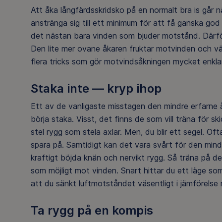
Att åka långfärdsskridsko på en normalt bra is går 
anstränga sig till ett minimum för att få ganska god 
det nästan bara vinden som bjuder motstånd. Därför 
Den lite mer ovane åkaren fruktar motvinden och väl
flera tricks som gör motvindsåkningen mycket enklar
Staka inte — kryp ihop
Ett av de vanligaste misstagen den mindre erfarne å
börja staka. Visst, det finns de som vill träna för 
stel rygg som stela axlar. Men, du blir ett segel. Of
spara på. Samtidigt kan det vara svårt för den mind
kraftigt böjda knän och nervikt rygg. Så träna på de
som möjligt mot vinden. Snart hittar du ett läge 
att du sänkt luftmotståndet väsentligt i jämförelse
Ta rygg på en kompis