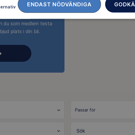
ENDAST NÖDVÄNDIGA
GODKÄ
ternativ
ftsfrämjandet,
an du som medlem testa
ud plats i din bil.
Sök