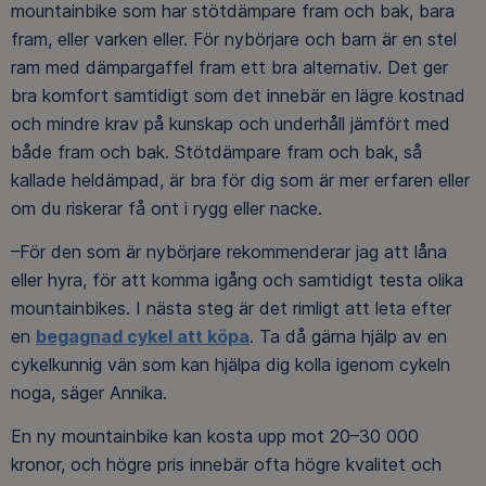
mountainbike som har stötdämpare fram och bak, bara
fram, eller varken eller. För nybörjare och barn är en stel
ram med dämpargaffel fram ett bra alternativ. Det ger
bra komfort samtidigt som det innebär en lägre kostnad
och mindre krav på kunskap och underhåll jämfört med
både fram och bak. Stötdämpare fram och bak, så
kallade heldämpad, är bra för dig som är mer erfaren eller
om du riskerar få ont i rygg eller nacke.
–För den som är nybörjare rekommenderar jag att låna
eller hyra, för att komma igång och samtidigt testa olika
mountainbikes. I nästa steg är det rimligt att leta efter
en
begagnad cykel att köpa
. Ta då gärna hjälp av en
cykelkunnig vän som kan hjälpa dig kolla igenom cykeln
noga, säger Annika.
En ny mountainbike kan kosta upp mot 20–30 000
kronor, och högre pris innebär ofta högre kvalitet och