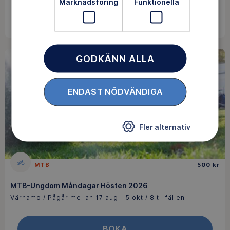
Marknadsföring
Funktionella
FULLBOKAD
GODKÄNN ALLA
ENDAST NÖDVÄNDIGA
Fler alternativ
MTB
500 kr
MTB-Ungdom Måndagar Hösten 2026
Värnamo / Pågår mellan 17 aug - 5 okt / 8 tillfällen
BOKA