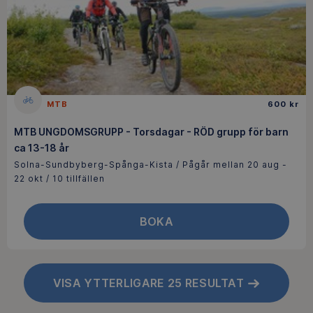
MTB
600 kr
MTB UNGDOMSGRUPP - Torsdagar - RÖD grupp för barn
ca 13-18 år
Solna-Sundbyberg-Spånga-Kista / Pågår mellan 20 aug -
22 okt / 10 tillfällen
BOKA
VISA YTTERLIGARE 25 RESULTAT