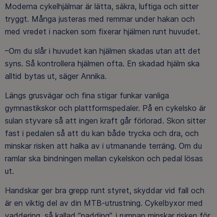
Moderna cykelhjälmar är lätta, säkra, luftiga och sitter
tryggt. Många justeras med remmar under hakan och
med vredet i nacken som fixerar hjälmen runt huvudet.
–Om du slår i huvudet kan hjälmen skadas utan att det
syns. Så kontrollera hjälmen ofta. En skadad hjälm ska
alltid bytas ut, säger Annika.
Längs grusvägar och fina stigar funkar vanliga
gymnastikskor och plattformspedaler. På en cykelsko är
sulan styvare så att ingen kraft går förlorad. Skon sitter
fast i pedalen så att du kan både trycka och dra, och
minskar risken att halka av i utmanande terräng. Om du
ramlar ska bindningen mellan cykelskon och pedal lösas
ut.
Handskar ger bra grepp runt styret, skyddar vid fall och
är en viktig del av din MTB-utrustning. Cykelbyxor med
vaddering, så kallad ”padding”, i rumpan minskar risken för