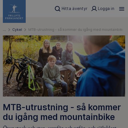
Hitta äventyr
Logga in
…
Cykel
MTB-utrustning - så kommer du igång med mountainbike
MTB-utrustning - så kommer
du igång med mountainbike
Över stock och sten, uppför och utför, och självklart