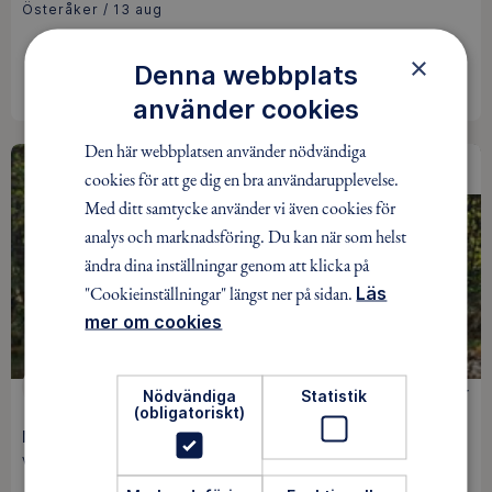
Österåker / 13 aug
×
Denna webbplats
BOKA
använder cookies
Den här webbplatsen använder nödvändiga
FULLBOKAD
cookies för att ge dig en bra användarupplevelse.
Med ditt samtycke använder vi även cookies för
analys och marknadsföring. Du kan när som helst
ändra dina inställningar genom att klicka på
"Cookieinställningar" längst ner på sidan.
Läs
mer om cookies
MTB
250 kr
Nödvändiga
Statistik
(obligatoriskt)
MTB Rötterna
Veberöd / Pågår mellan 16 aug - 4 okt / 9 tillfällen