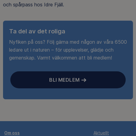
och spårpass hos Idre Fjäll.
Ta del av det roliga
Nyfiken på oss? Följ gärna med någon av våra 6500
ledare ut i naturen – för upplevelser, glädje och
gemenskap. Varmt välkommen att bli medlem!
BLI MEDLEM
Om oss
Aktuellt