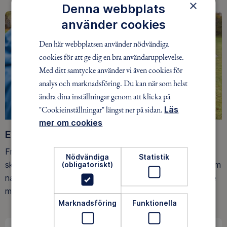
×
Denna webbplats
använder cookies
Den här webbplatsen använder nödvändiga
cookies för att ge dig en bra användarupplevelse.
Med ditt samtycke använder vi även cookies för
analys och marknadsföring. Du kan när som helst
ändra dina inställningar genom att klicka på
"Cookieinställningar" längst ner på sidan.
Läs
mer om cookies
Ett friluftsliv för alla
Friluftsfrämjandet arbetar för att så många som möjligt
Nödvändiga
Statistik
ska upptäcka den rörelseglädje och de hälsoeffekter som
(obligatoriskt)
naturen ger. Som medlem bidrar du också till vårt arbete
med att skydda allemansrätten.
Marknadsföring
Funktionella