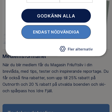
GODKÄNN ALLA
ENDAST NÖDVÄNDIGA
Fler alternativ
Medlemsförmåner
När du blir medlem får du Magasin Friluftsliv i din
brevlåda, med tips, tester och inspirerande reportage. Du
får också fina rabatter, som upp till 25% rabatt på
Outnorth och 20 % rabatt på utvalda boenden och ski-
och spårpass hos Idre Fjäll.