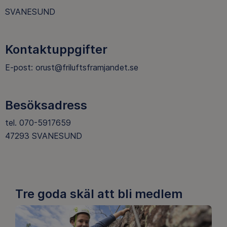
SVANESUND
Kontaktuppgifter
E-post: orust@friluftsframjandet.se
Besöksadress
tel. 070-5917659
47293 SVANESUND
Friluftsfrämjand
Tre goda skäl att bli medlem
Orust