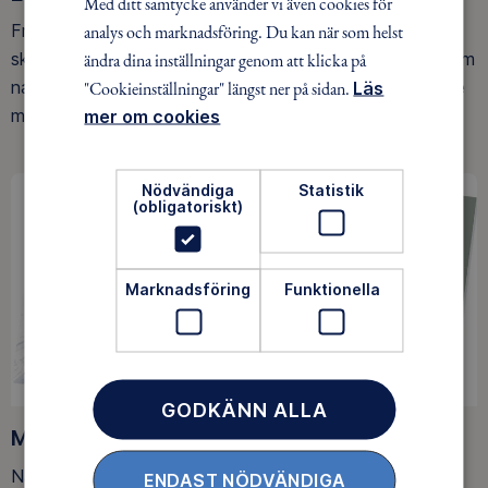
Med ditt samtycke använder vi även cookies för
Friluftsfrämjandet arbetar för att så många som möjligt
analys och marknadsföring. Du kan när som helst
ska upptäcka den rörelseglädje och de hälsoeffekter som
ändra dina inställningar genom att klicka på
naturen ger. Som medlem bidrar du också till vårt arbete
"Cookieinställningar" längst ner på sidan.
Läs
med att skydda allemansrätten.
mer om cookies
Nödvändiga
Statistik
(obligatoriskt)
Marknadsföring
Funktionella
GODKÄNN ALLA
Medlemsförmåner
När du blir medlem får du Magasin Friluftsliv i din
ENDAST NÖDVÄNDIGA