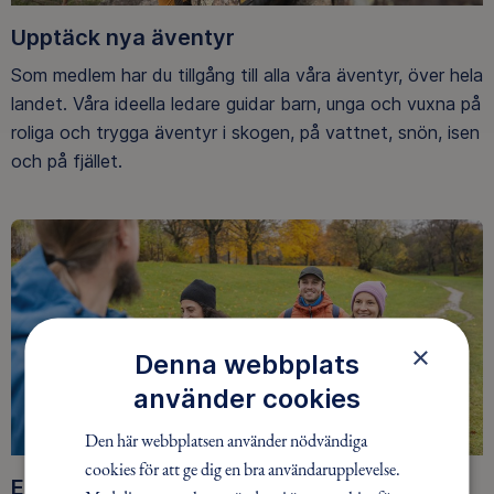
Upptäck nya äventyr
Som medlem har du tillgång till alla våra äventyr, över hela
landet. Våra ideella ledare guidar barn, unga och vuxna på
roliga och trygga äventyr i skogen, på vattnet, snön, isen
och på fjället.
×
Denna webbplats
använder cookies
Den här webbplatsen använder nödvändiga
cookies för att ge dig en bra användarupplevelse.
Ett friluftsliv för alla