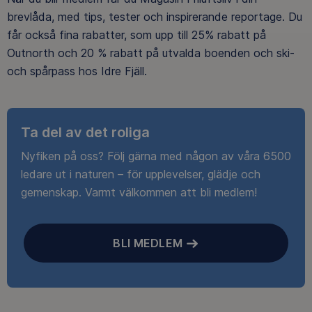
brevlåda, med tips, tester och inspirerande reportage. Du
får också fina rabatter, som upp till 25% rabatt på
Outnorth och 20 % rabatt på utvalda boenden och ski-
och spårpass hos Idre Fjäll.
Ta del av det roliga
Nyfiken på oss? Följ gärna med någon av våra 6500
ledare ut i naturen – för upplevelser, glädje och
gemenskap. Varmt välkommen att bli medlem!
BLI MEDLEM