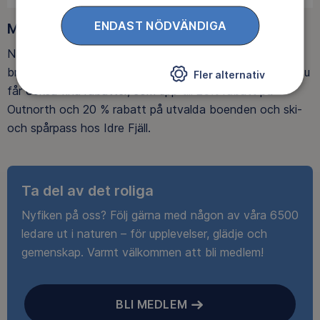
ENDAST NÖDVÄNDIGA
Medlemsförmåner
När du blir medlem får du Magasin Friluftsliv i din
brevlåda, med tips, tester och inspirerande reportage. Du
Fler alternativ
får också fina rabatter, som upp till 25% rabatt på
Outnorth och 20 % rabatt på utvalda boenden och ski-
och spårpass hos Idre Fjäll.
Ta del av det roliga
Nyfiken på oss? Följ gärna med någon av våra 6500
ledare ut i naturen – för upplevelser, glädje och
gemenskap. Varmt välkommen att bli medlem!
BLI MEDLEM