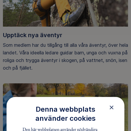
Upptäck nya äventyr
Som medlem har du tillgång till alla våra äventyr, över hela
landet. Våra ideella ledare guidar barn, unga och vuxna på
roliga och trygga äventyr i skogen, på vattnet, snön, isen
och på fjället.
×
Denna webbplats
använder cookies
Den här webbplatsen använder nödvändiga