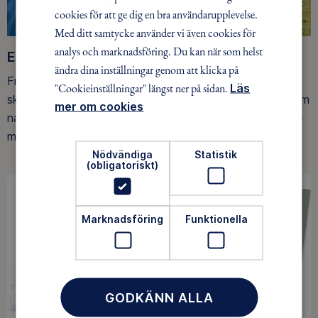
cookies för att ge dig en bra användarupplevelse.
Med ditt samtycke använder vi även cookies för
analys och marknadsföring. Du kan när som helst
Ett friluftsliv för alla
ändra dina inställningar genom att klicka på
Friluftsfrämjandet arbetar för att så många som möjligt
"Cookieinställningar" längst ner på sidan.
Läs
ska upptäcka den rörelseglädje och de hälsoeffekter som
mer om cookies
naturen ger. Som medlem bidrar du också till vårt arbete
med att skydda allemansrätten.
Nödvändiga
Statistik
(obligatoriskt)
Marknadsföring
Funktionella
GODKÄNN ALLA