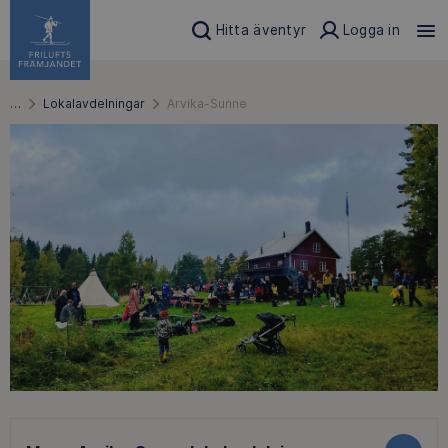
Hitta äventyr
Logga in
…
Lokalavdelningar
Arvika-Sunne