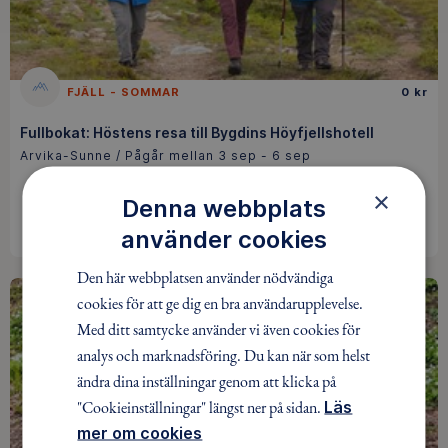
FJÄLL - SOMMAR
0 kr
Fullbokat: Höstens resa till Bygdins Höyfjellshotell
Arvika-Sunne / Pågår mellan 3 sep - 6 sep
×
Denna webbplats
INGEN ANMÄLAN KRÄVS
använder cookies
Den här webbplatsen använder nödvändiga
cookies för att ge dig en bra användarupplevelse.
Med ditt samtycke använder vi även cookies för
analys och marknadsföring. Du kan när som helst
ändra dina inställningar genom att klicka på
"Cookieinställningar" längst ner på sidan.
Läs
mer om cookies