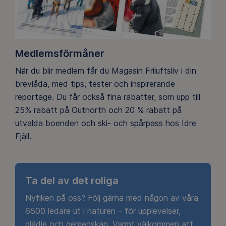
Medlemsförmåner
När du blir medlem får du Magasin Friluftsliv i din
brevlåda, med tips, tester och inspirerande
reportage. Du får också fina rabatter, som upp till
25% rabatt på Outnorth och 20 % rabatt på
utvalda boenden och ski- och spårpass hos Idre
Fjäll.
Ta del av det roliga
Nyfiken på oss? Följ gärna med någon av våra
6500 ledare ut i naturen – för upplevelser,
glädje och gemenskap. Varmt välkommen att