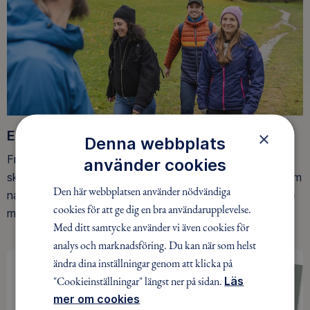
Ett friluftsliv för alla
×
Denna webbplats
Friluftsfrämjandet arbetar för att så många som möjligt
använder cookies
ska upptäcka den rörelseglädje och de hälsoeffekter som
Den här webbplatsen använder nödvändiga
naturen ger. Som medlem bidrar du också till vårt arbete
cookies för att ge dig en bra användarupplevelse.
med att skydda allemansrätten.
Med ditt samtycke använder vi även cookies för
analys och marknadsföring. Du kan när som helst
ändra dina inställningar genom att klicka på
"Cookieinställningar" längst ner på sidan.
Läs
mer om cookies