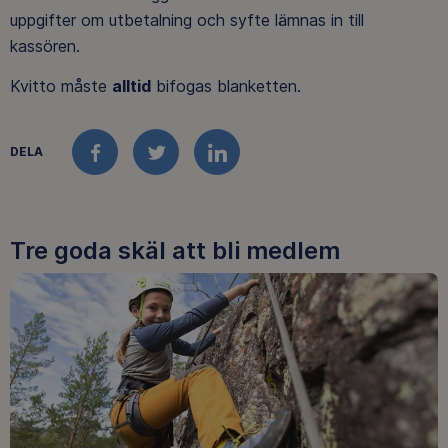
uppgifter om utbetalning och syfte lämnas in till
kassören
.
Kvitto måste
alltid
bifogas blanketten.
DELA
FACEBOOK
TWITTER
LINKEDIN
Tre goda skäl att bli medlem