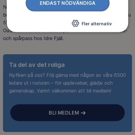
ENDAST NÖDVÄNDIGA
När du blir medlem får du Magasin Friluftsliv i din
brevlåda, med tips, tester och inspirerande reportage. Du
får också fina rabatter, som upp till 25% rabatt på
Fler alternativ
Outnorth och 20 % rabatt på utvalda boenden och ski-
och spårpass hos Idre Fjäll.
Ta del av det roliga
Nyfiken på oss? Följ gärna med någon av våra 6500
ledare ut i naturen – för upplevelser, glädje och
gemenskap. Varmt välkommen att bli medlem!
BLI MEDLEM