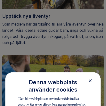
Upptäck nya äventyr
Som medlem har du tillgång till alla våra äventyr, över hela
landet. Våra ideella ledare guidar barn, unga och vuxna på
roliga och trygga äventyr i skogen, på vattnet, snön, isen
och på fjället.
×
Denna webbplats
använder cookies
Den här webbplatsen använder nödvändiga
cookies för att ge dig en bra användarupplevelse.