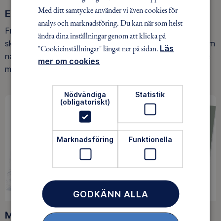
Med ditt samtycke använder vi även cookies för
Ett friluftsliv för alla
analys och marknadsföring. Du kan när som helst
Friluftsfrämjandet arbetar för att så många som möjligt
ändra dina inställningar genom att klicka på
ska upptäcka den rörelseglädje och de hälsoeffekter som
"Cookieinställningar" längst ner på sidan.
Läs
naturen ger. Som medlem bidrar du också till vårt arbete
mer om cookies
med att skydda allemansrätten.
Nödvändiga
Statistik
(obligatoriskt)
Marknadsföring
Funktionella
GODKÄNN ALLA
Medlemsförmåner