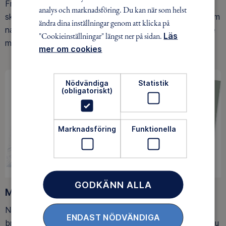
Friluftsfrämjandet arbetar för att så många som möjligt
analys och marknadsföring. Du kan när som helst
ska upptäcka den rörelseglädje och de hälsoeffekter som
ändra dina inställningar genom att klicka på
naturen ger. Som medlem bidrar du också till vårt arbete
"Cookieinställningar" längst ner på sidan.
Läs
med att skydda allemansrätten.
mer om cookies
Nödvändiga
Statistik
(obligatoriskt)
Marknadsföring
Funktionella
GODKÄNN ALLA
Medlemsförmåner
När du blir medlem får du Magasin Friluftsliv i din
ENDAST NÖDVÄNDIGA
brevlåda, med tips, tester och inspirerande reportage. Du