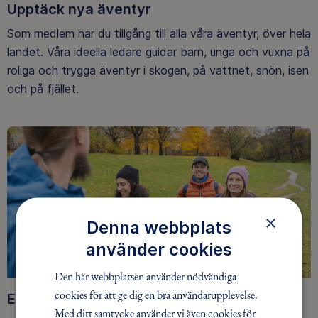
Upptäck nya äventyr
Som medlem har du tillgång till alla våra äventyr, över hela
landet. Våra ideella ledare guidar barn, unga och vuxna på
roliga och trygga äventyr i skogen, på vattnet, snön, isen
och på fjället.
×
Denna webbplats
använder cookies
Den här webbplatsen använder nödvändiga
cookies för att ge dig en bra användarupplevelse.
Ett friluftsliv för alla
Med ditt samtycke använder vi även cookies för