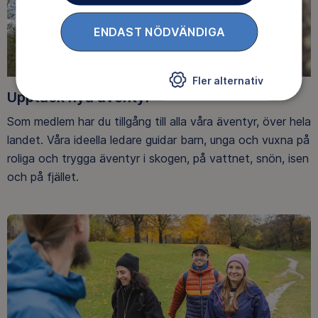
ENDAST NÖDVÄNDIGA
Fler alternativ
Upptäck nya äventyr
Som medlem har du tillgång till alla våra äventyr, över hela
landet. Våra ideella ledare guidar barn, unga och vuxna på
roliga och trygga äventyr i skogen, på vattnet, snön, isen
och på fjället.