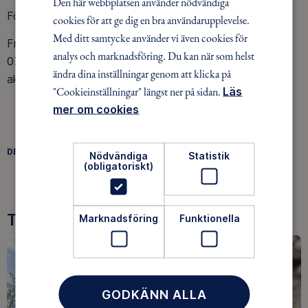
Den här webbplatsen använder nödvändiga
Följ oss gärna på instagram och Facebook.
cookies för att ge dig en bra användarupplevelse.
Med ditt samtycke använder vi även cookies för
Frågor kring denna aktivitet? Kontakta Magnus
analys och marknadsföring. Du kan när som helst
0708132230 eller mejla
ändra dina inställningar genom att klicka på
aktivitet.gallivare@friluftsframjandet.se
"Cookieinställningar" längst ner på sidan.
Läs
mer om cookies
DELA
Nödvändiga
Statistik
FACEBOOK
TWITTER
LINKEDIN
(obligatoriskt)
Tre goda skäl att bli medlem
Marknadsföring
Funktionella
GODKÄNN ALLA