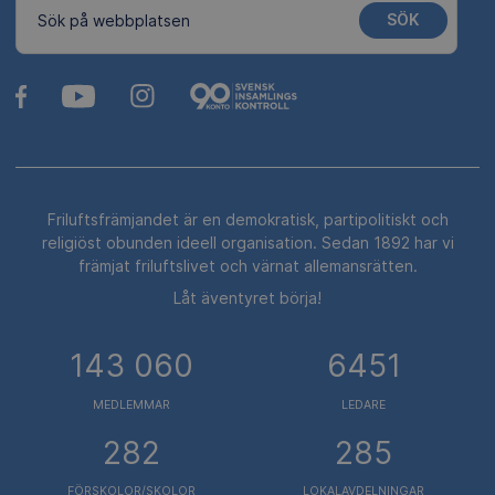
SÖK
Sök på webbplatsen
Friluftsfrämjandet är en demokratisk, partipolitiskt och
religiöst obunden ideell organisation. Sedan 1892 har vi
främjat friluftslivet och värnat allemansrätten.
Låt äventyret börja!
143 060
6451
MEDLEMMAR
LEDARE
282
285
FÖRSKOLOR/SKOLOR
LOKALAVDELNINGAR