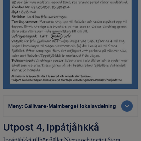
Meny:
Gällivare-Malmberget lokalavdelning
Utpost 4, Ippátjåhkkå
Ippátjåhkkå tillhör fjället Nieras och ingår i Stora