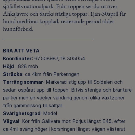
sjöfallets nationalpark. Från toppen ser du ut över
Áhkajavrre och Sareks ståtliga toppar. 1jan-30april får
hund medföras kopplad, resterande period råder
hundförbud.
BRA ATT VETA
Koordinater
: 67.508987, 18.305054
Höjd
: 828 möh
Sträcka
: ca 4km från Parkeringen
Terräng sommar
: Markerad stig upp till Soldalen och
sedan ospårat upp till toppen. Bitvis steniga och brantare
partier men en vacker vandring genom olika växtzoner
från gammelskog till kalfjäll.
Svårighetsgrad
: Medel
Vägval
: Kör från Gällivare mot Porjus längst E45, efter
ca.4mil sväng höger i korsningen längst vägen västerut