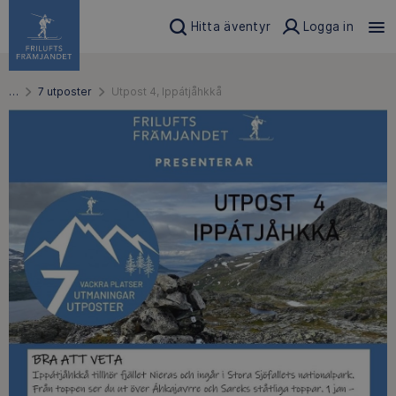
Hitta äventyr
Logga in
…
7 utposter
Utpost 4, Ippátjåhkkå