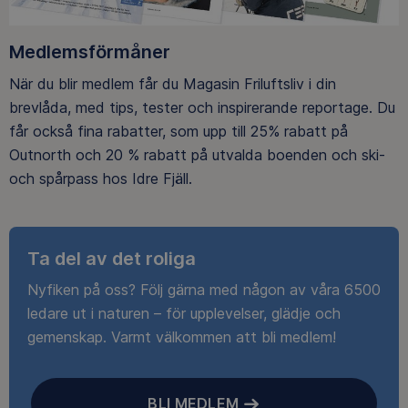
Medlemsförmåner
När du blir medlem får du Magasin Friluftsliv i din
brevlåda, med tips, tester och inspirerande reportage. Du
får också fina rabatter, som upp till 25% rabatt på
Outnorth och 20 % rabatt på utvalda boenden och ski-
och spårpass hos Idre Fjäll.
Ta del av det roliga
Nyfiken på oss? Följ gärna med någon av våra 6500
ledare ut i naturen – för upplevelser, glädje och
gemenskap. Varmt välkommen att bli medlem!
BLI MEDLEM