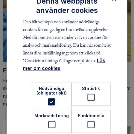
Denna webbplats
använder cookies
Den här webbplatsen använder nödvändiga
cookies för att ge dig en bra användarupplevelse.
Med ditt samtycke använder vi även cookies för
analys och marknadsföring. Du kan när som helst
ändra dina inställningar genom att klicka på
"Cookieinställningar" längst ner på sidan.
Läs
mer om cookies
Ett friluftsliv för alla
Friluftsfrämjandet arbetar för att så många som möjligt
ska upptäcka den rörelseglädje och de hälsoeffekter som
Nödvändiga
Statistik
(obligatoriskt)
naturen ger. Som medlem bidrar du också till vårt arbete
med att skydda allemansrätten.
Marknadsföring
Funktionella