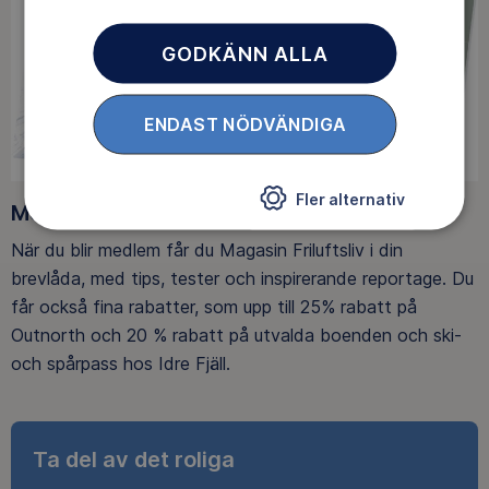
GODKÄNN ALLA
ENDAST NÖDVÄNDIGA
Fler alternativ
Medlemsförmåner
När du blir medlem får du Magasin Friluftsliv i din
brevlåda, med tips, tester och inspirerande reportage. Du
får också fina rabatter, som upp till 25% rabatt på
Outnorth och 20 % rabatt på utvalda boenden och ski-
och spårpass hos Idre Fjäll.
Ta del av det roliga