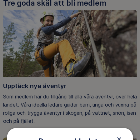
Tre goda skäl att bli medlem
Upptäck nya äventyr
Som medlem har du tillgång till alla våra äventyr, över hela
landet. Våra ideella ledare guidar barn, unga och vuxna på
roliga och trygga äventyr i skogen, på vattnet, snön, isen
och på fjället.
×