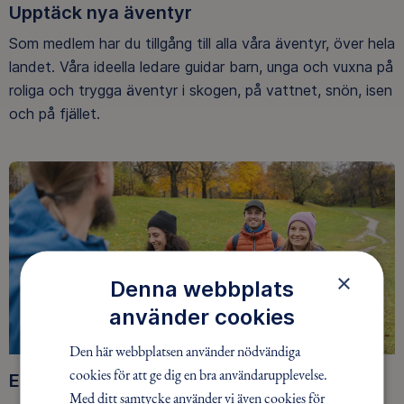
Upptäck nya äventyr
Som medlem har du tillgång till alla våra äventyr, över hela
landet. Våra ideella ledare guidar barn, unga och vuxna på
roliga och trygga äventyr i skogen, på vattnet, snön, isen
och på fjället.
×
Denna webbplats
använder cookies
Den här webbplatsen använder nödvändiga
cookies för att ge dig en bra användarupplevelse.
Ett friluftsliv för alla
Med ditt samtycke använder vi även cookies för