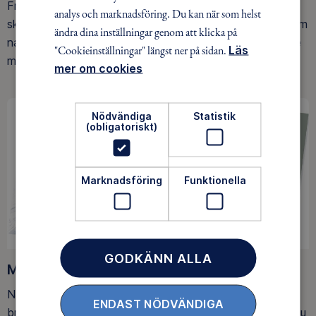
Friluftsfrämjandet arbetar för att så många som möjligt
analys och marknadsföring. Du kan när som helst
ska upptäcka den rörelseglädje och de hälsoeffekter som
ändra dina inställningar genom att klicka på
naturen ger. Som medlem bidrar du också till vårt arbete
"Cookieinställningar" längst ner på sidan.
Läs
med att skydda allemansrätten.
mer om cookies
Nödvändiga
Statistik
(obligatoriskt)
Marknadsföring
Funktionella
GODKÄNN ALLA
Medlemsförmåner
När du blir medlem får du Magasin Friluftsliv i din
ENDAST NÖDVÄNDIGA
brevlåda, med tips, tester och inspirerande reportage. Du