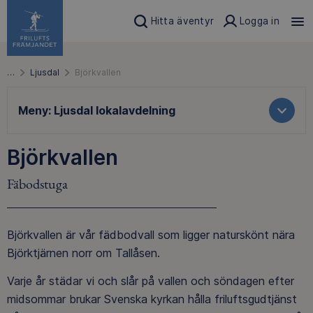
Hitta äventyr
Logga in
…
Ljusdal
Björkvallen
Meny:
Ljusdal lokalavdelning
Björkvallen
Fäbodstuga
Björkvallen är vår fädbodvall som ligger naturskönt nära
Björktjärnen norr om Tallåsen.
Varje år städar vi och slår på vallen och söndagen efter
midsommar brukar Svenska kyrkan hålla friluftsgudtjänst