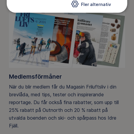
Fler alternativ
Medlemsförmåner
När du blir medlem får du Magasin Friluftsliv i din
brevlåda, med tips, tester och inspirerande
reportage. Du får också fina rabatter, som upp till
25% rabatt på Outnorth och 20 % rabatt på
utvalda boenden och ski- och spårpass hos Idre
Fjäll.