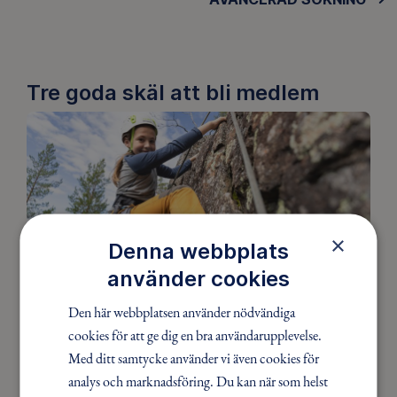
Tre goda skäl att bli medlem
×
Denna webbplats
använder cookies
Upptäck nya äventyr
Den här webbplatsen använder nödvändiga
cookies för att ge dig en bra användarupplevelse.
Som medlem har du tillgång till alla våra äventyr,
Med ditt samtycke använder vi även cookies för
över hela landet. Våra ideella ledare guidar barn,
analys och marknadsföring. Du kan när som helst
unga och vuxna på roliga och trygga äventyr i