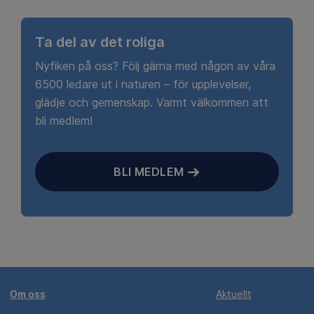
Ta del av det roliga
Nyfiken på oss? Följ gärna med någon av våra
6500 ledare ut i naturen – för upplevelser,
glädje och gemenskap. Varmt välkommen att
bli medlem!
BLI MEDLEM
Om oss
Aktuellt