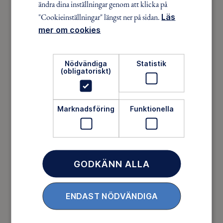
ändra dina inställningar genom att klicka på
skogen, på vattnet, snön, isen och på fjället.
"Cookieinställningar" längst ner på sidan.
Läs
mer om cookies
Nödvändiga
Statistik
(obligatoriskt)
Marknadsföring
Funktionella
Ett friluftsliv för alla
Friluftsfrämjandet arbetar för att så många som
GODKÄNN ALLA
möjligt ska upptäcka den rörelseglädje och de
hälsoeffekter som naturen ger. Som medlem bidrar
ENDAST NÖDVÄNDIGA
du också till vårt arbete med att skydda
allemansrätten.