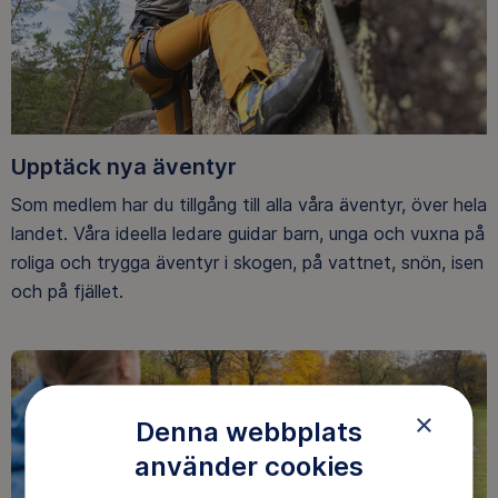
Upptäck nya äventyr
Som medlem har du tillgång till alla våra äventyr, över hela
landet. Våra ideella ledare guidar barn, unga och vuxna på
roliga och trygga äventyr i skogen, på vattnet, snön, isen
och på fjället.
×
Denna webbplats
använder cookies