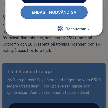
ENDAST NÖDVÄNDIGA
Medlemsförmåner
När du blir medlem får du Magasin Friluftsliv i din
Fler alternativ
brevlåda, med tips, tester och inspirerande reportage. Du
får också fina rabatter, som upp till 25% rabatt på
Outnorth och 20 % rabatt på utvalda boenden och ski-
och spårpass hos Idre Fjäll.
Ta del av det roliga
Nyfiken på oss? Följ gärna med någon av våra 6500
ledare ut i naturen – för upplevelser, glädje och
gemenskap. Varmt välkommen att bli medlem!