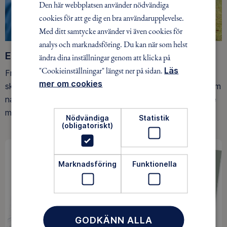
Den här webbplatsen använder nödvändiga
cookies för att ge dig en bra användarupplevelse.
Med ditt samtycke använder vi även cookies för
analys och marknadsföring. Du kan när som helst
Ett friluftsliv för alla
ändra dina inställningar genom att klicka på
"Cookieinställningar" längst ner på sidan.
Läs
Friluftsfrämjandet arbetar för att så många som möjligt
mer om cookies
ska upptäcka den rörelseglädje och de hälsoeffekter som
naturen ger. Som medlem bidrar du också till vårt arbete
med att skydda allemansrätten.
Nödvändiga
Statistik
(obligatoriskt)
Marknadsföring
Funktionella
GODKÄNN ALLA