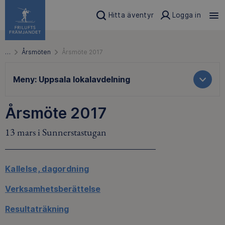
Hitta äventyr
Logga in
…
Årsmöten
Årsmöte 2017
Meny:
Uppsala lokalavdelning
Årsmöte 2017
13 mars i Sunnerstastugan
Kallelse, dagordning
Verksamhetsberättelse
Resultaträkning