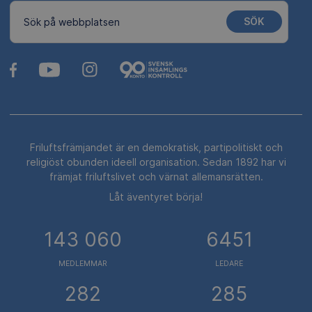
SÖK
Sök på webbplatsen
Friluftsfrämjandet är en demokratisk, partipolitiskt och
religiöst obunden ideell organisation. Sedan 1892 har vi
främjat friluftslivet och värnat allemansrätten.
Låt äventyret börja!
143 060
6451
MEDLEMMAR
LEDARE
282
285