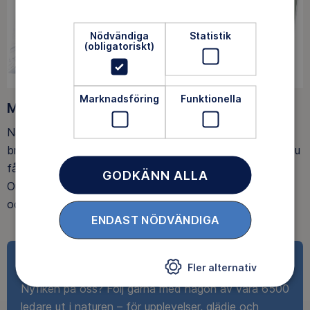
Nödvändiga
Statistik
(obligatoriskt)
Marknadsföring
Funktionella
Medlemsförmåner
När du blir medlem får du Magasin Friluftsliv i din
brevlåda, med tips, tester och inspirerande reportage. Du
får också fina rabatter, som upp till 25% rabatt på
GODKÄNN ALLA
Outnorth och 20 % rabatt på utvalda boenden och ski-
och spårpass hos Idre Fjäll.
ENDAST NÖDVÄNDIGA
Ta del av det roliga
Fler alternativ
Nyfiken på oss? Följ gärna med någon av våra 6500
ledare ut i naturen – för upplevelser, glädje och