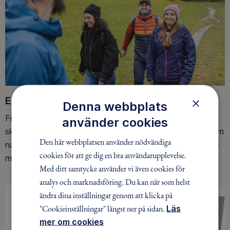
Ett friluftsliv för alla
×
Denna webbplats
Friluftsfrämjandet arbetar för att så många som möjligt
använder cookies
ska upptäcka den rörelseglädje och de hälsoeffekter som
Den här webbplatsen använder nödvändiga
naturen ger. Som medlem bidrar du också till vårt arbete
cookies för att ge dig en bra användarupplevelse.
med att skydda allemansrätten.
Med ditt samtycke använder vi även cookies för
analys och marknadsföring. Du kan när som helst
ändra dina inställningar genom att klicka på
"Cookieinställningar" längst ner på sidan.
Läs
mer om cookies