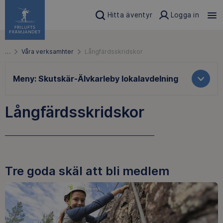
Hitta äventyr
Logga in
…
Våra verksamhter
Långfärdsskridskor
Meny:
Skutskär-Älvkarleby lokalavdelning
Långfärdsskridskor
Tre goda skäl att bli medlem