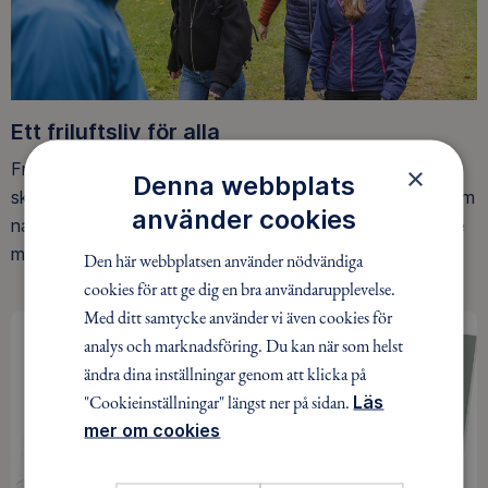
Ett friluftsliv för alla
Friluftsfrämjandet arbetar för att så många som möjligt
×
Denna webbplats
ska upptäcka den rörelseglädje och de hälsoeffekter som
använder cookies
naturen ger. Som medlem bidrar du också till vårt arbete
med att skydda allemansrätten.
Den här webbplatsen använder nödvändiga
cookies för att ge dig en bra användarupplevelse.
Med ditt samtycke använder vi även cookies för
analys och marknadsföring. Du kan när som helst
ändra dina inställningar genom att klicka på
"Cookieinställningar" längst ner på sidan.
Läs
mer om cookies