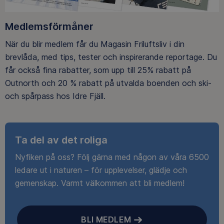
Medlemsförmåner
När du blir medlem får du Magasin Friluftsliv i din
brevlåda, med tips, tester och inspirerande reportage. Du
får också fina rabatter, som upp till 25% rabatt på
Outnorth och 20 % rabatt på utvalda boenden och ski-
och spårpass hos Idre Fjäll.
Ta del av det roliga
Nyfiken på oss? Följ gärna med någon av våra 6500
ledare ut i naturen – för upplevelser, glädje och
gemenskap. Varmt välkommen att bli medlem!
BLI MEDLEM