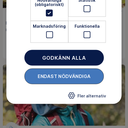
(obligatoriskt)
FRILUFTSEVENT
0 kr
Månadsövernattning augusti i Kinda
Marknadsföring
Funktionella
Kinda / Pågår mellan 14 aug - 15 aug
BOKA
GODKÄNN ALLA
ENDAST NÖDVÄNDIGA
Fler alternativ