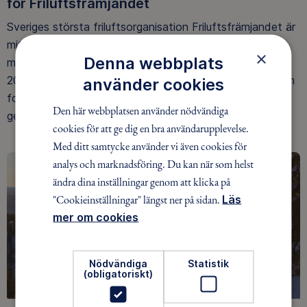
för Friluftsfrämjandet
Sveriges största friluftsorganisation Friluftsfrämjandet är
mitt i en expansiv fas och förstärker därför sin ledning
×
Denna webbplats
med en vice generalsekreterare. Anna Vikholm är sedan
2012 verksamhets- och utbildningschef, ett uppdrag hon
använder cookies
fortsätter parallellt med det nya uppdraget som vice
Den här webbplatsen använder nödvändiga
generalsekreterare.
cookies för att ge dig en bra användarupplevelse.
Med ditt samtycke använder vi även cookies för
analys och marknadsföring. Du kan när som helst
ändra dina inställningar genom att klicka på
"Cookieinställningar" längst ner på sidan.
Läs
mer om cookies
Nödvändiga
Statistik
(obligatoriskt)