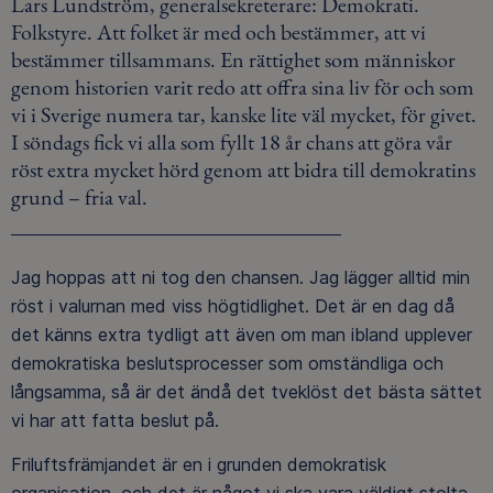
Lars Lundström, generalsekreterare: Demokrati.
Folkstyre. Att folket är med och bestämmer, att vi
bestämmer tillsammans. En rättighet som människor
genom historien varit redo att offra sina liv för och som
vi i Sverige numera tar, kanske lite väl mycket, för givet.
I söndags fick vi alla som fyllt 18 år chans att göra vår
röst extra mycket hörd genom att bidra till demokratins
grund – fria val.
Jag hoppas att ni tog den chansen. Jag lägger alltid min
röst i valurnan med viss högtidlighet. Det är en dag då
det känns extra tydligt att även om man ibland upplever
demokratiska beslutsprocesser som omständliga och
långsamma, så är det ändå det tveklöst det bästa sättet
vi har att fatta beslut på.
Friluftsfrämjandet är en i grunden demokratisk
organisation, och det är något vi ska vara väldigt stolta