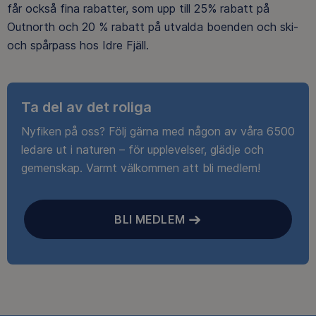
får också fina rabatter, som upp till 25% rabatt på
Outnorth och 20 % rabatt på utvalda boenden och ski-
och spårpass hos Idre Fjäll.
Ta del av det roliga
Nyfiken på oss? Följ gärna med någon av våra 6500
ledare ut i naturen – för upplevelser, glädje och
gemenskap. Varmt välkommen att bli medlem!
BLI MEDLEM