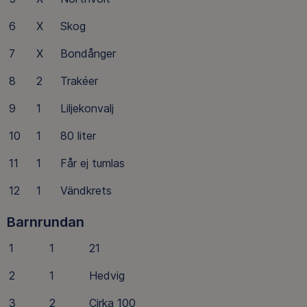
6
X
Skog
7
X
Bondånger
8
2
Trakéer
9
1
Liljekonvalj
10
1
80 liter
11
1
Får ej tumlas
12
1
Vändkrets
Barnrundan
1
1
21
2
1
Hedvig
3
2
Cirka 100