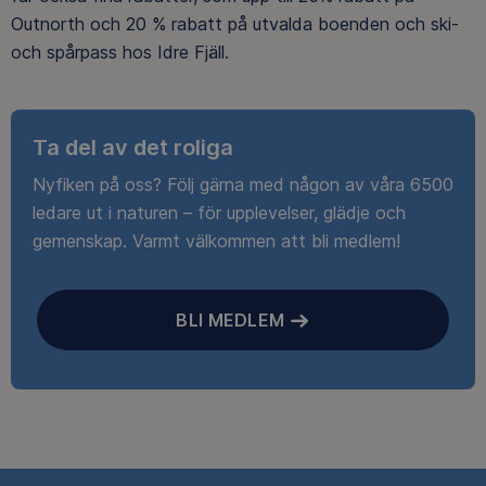
Outnorth och 20 % rabatt på utvalda boenden och ski-
och spårpass hos Idre Fjäll.
Ta del av det roliga
Nyfiken på oss? Följ gärna med någon av våra 6500
ledare ut i naturen – för upplevelser, glädje och
gemenskap. Varmt välkommen att bli medlem!
BLI MEDLEM