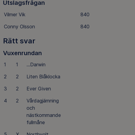
Utslagsfrågan
Vilmer Vik
840
Conny Olsson
840
Rätt svar
Vuxenrundan
1
1
…Darwin
2
2
Liten Blåklocka
3
2
Ever Given
4
2
Vårdagjämning
och
nästkommande
fullmåne
5
X
Northvolt