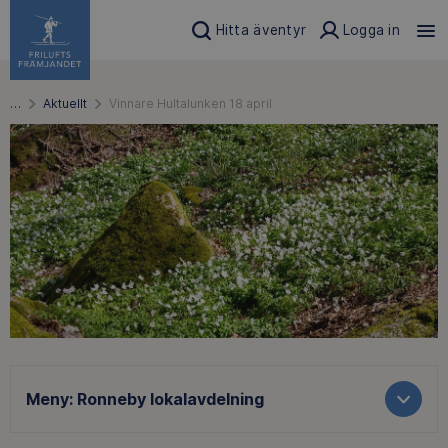
Hitta äventyr
Logga in
…
Aktuellt
Vinnare Hultalunken 18 april
Meny:
Ronneby lokalavdelning