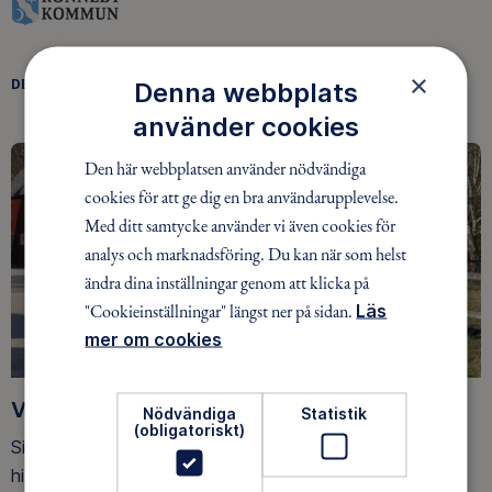
×
DELA
Denna webbplats
FACEBOOK
TWITTER
LINKEDIN
använder cookies
Den här webbplatsen använder nödvändiga
cookies för att ge dig en bra användarupplevelse.
Med ditt samtycke använder vi även cookies för
analys och marknadsföring. Du kan när som helst
ändra dina inställningar genom att klicka på
"Cookieinställningar" längst ner på sidan.
Läs
mer om cookies
Vinnare Hultalunken 25 april
Nödvändiga
Statistik
(obligatoriskt)
Sista rundan av vårens Hultalunk är nu genomförd. Här
hittar ni vinnare och rätt svar på frågorna.