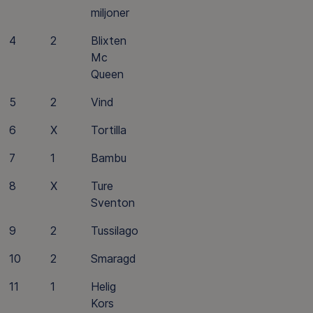
miljoner
4
2
Blixten
Mc
Queen
5
2
Vind
6
X
Tortilla
7
1
Bambu
8
X
Ture
Sventon
9
2
Tussilago
10
2
Smaragd
11
1
Helig
Kors