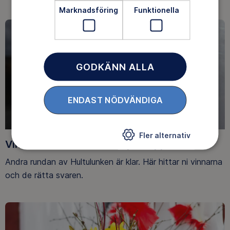
Marknadsföring
Funktionella
GODKÄNN ALLA
ENDAST NÖDVÄNDIGA
Fler alternativ
Vinnare Hultalunken 11 april-Uppdaterad
Andra rundan av Hultulunken är klar. Här hittar ni vinnarna
och de rätta svaren.