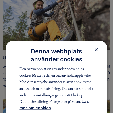
×
Denna webbplats
Upptäck nya äventyr
använder cookies
Som medlem har du tillgång till alla våra äventyr, över hela
Den här webbplatsen använder nödvändiga
landet. Våra ideella ledare guidar barn, unga och vuxna på
cookies för att ge dig en bra användarupplevelse.
roliga och trygga äventyr i skogen, på vattnet, snön, isen
Med ditt samtycke använder vi även cookies för
och på fjället.
analys och marknadsföring. Du kan när som helst
ändra dina inställningar genom att klicka på
"Cookieinställningar" längst ner på sidan.
Läs
mer om cookies