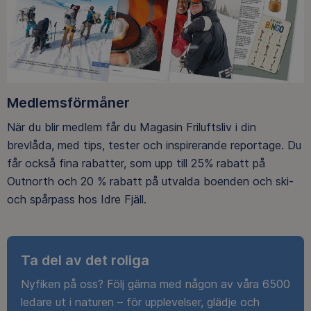
Medlemsförmåner
När du blir medlem får du Magasin Friluftsliv i din
brevlåda, med tips, tester och inspirerande reportage. Du
får också fina rabatter, som upp till 25% rabatt på
Outnorth och 20 % rabatt på utvalda boenden och ski-
och spårpass hos Idre Fjäll.
Ta del av det roliga
Nyfiken på oss? Följ gärna med någon av våra 6500
ledare ut i naturen – för upplevelser, glädje och