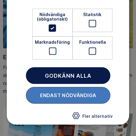
Nödvändiga
Statistik
(obligatoriskt)
Marknadsföring
Funktionella
Ett friluftsliv för alla
Friluftsfrämjandet arbetar för att så många som möjligt
ska upptäcka den rörelseglädje och de hälsoeffekter som
GODKÄNN ALLA
naturen ger. Som medlem bidrar du också till vårt arbete
med att skydda allemansrätten.
ENDAST NÖDVÄNDIGA
Fler alternativ