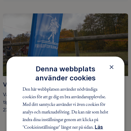
×
Denna webbplats
använder cookies
Våren 2023
Den här webbplatsen använder nödvändiga
Vårlunken drar igång den 2 april. Under våren blir det
cookies för att ge dig en bra användarupplevelse.
tipsrunda på Hulta vid fyra tillfällen, med avslutning den
Med ditt samtycke använder vi även cookies för
23 april.
analys och marknadsföring. Du kan när som helst
ändra dina inställningar genom att klicka på
"Cookieinställningar" längst ner på sidan.
Läs