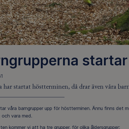
ngrupperna startar
31
 har startat höstterminen, då drar även våra bar
tar våra barngrupper upp för höstterminen. Ännu finns det mö
g och vara med.
en kommer vi att ha tre grupper, för olika åldersgrupper: