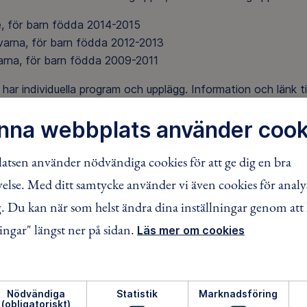
e, för barn födda 2014-2015
varna, för barn födda 2012-2013
arna, för barn födda 2009-2011
har individuella program och upplägg. Information och länk ti
rt intill.
nna webbplats använder cook
in har vi inte riktigt lika många grupper som vi haft tidigare 
r framförallt på tillgången av ledare till våra grupper. Är du i
tsen använder nödvändiga cookies för att ge dig en bra
 att höra av dig till oss.
lse. Med ditt samtycke använder vi även cookies för analy
NTYRET BÖRJA.
 Du kan när som helst ändra dina inställningar genom att 
ingar" längst ner på sidan.
Läs mer om cookies
 oss
några frågor kring vår verksamhet? Något du inte kan hitta n
hemsida? Vill delta i någon aktivitet, men vet inte hur du skal
Nödvändiga
Statistik
Marknadsföring
in fråga till oss via mail, så ska vi hjälpa dig.
(obligatoriskt)