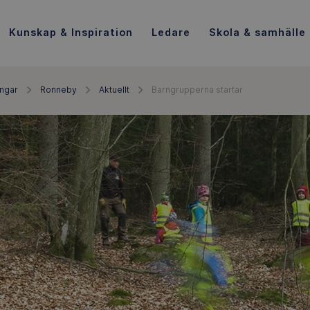
Kunskap & Inspiration
Ledare
Skola & samhälle
ingar
Ronneby
Aktuellt
Barngrupperna startar