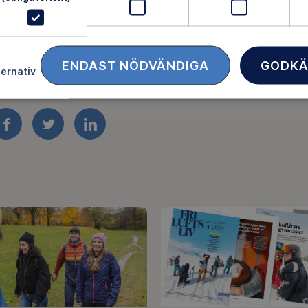
SKICKA MAIL
ENDAST NÖDVÄNDIGA
GODKÄ
ternativ
FACEBOOK
TWITTER
LINKEDIN