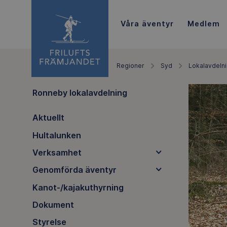
Våra äventyr
Medlem
Regioner
Syd
Lokalavdeln
Ronneby lokalavdelning
Aktuellt
Hultalunken
Verksamhet
Genomförda äventyr
Kanot-/kajakuthyrning
Dokument
Styrelse