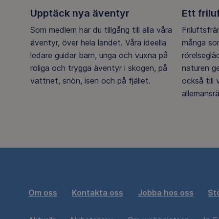
Upptäck nya äventyr
Ett frilu
Som medlem har du tillgång till alla våra
Friluftsfr
äventyr, över hela landet. Våra ideella
många som
ledare guidar barn, unga och vuxna på
rörelsegl
roliga och trygga äventyr i skogen, på
naturen g
vattnet, snön, isen och på fjället.
också till
allemansrä
Om oss
Kontakta oss
Jobba hos oss
St