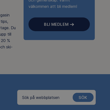
och gemenskap. Varmt
välkommen att bli medlem!
agasin
tips,
BLI MEDLEM
rtage. Du
pp till
 20 %
ch ski-
SÖK
Sök på webbplatsen