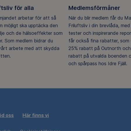
ftsliv för alla
Medlemsförmåner
ämjandet arbetar för att så
När du blir medlem får du M
 möjligt ska upptäcka den
Friluftsliv i din brevlåda, med 
ädje och de hälsoeffekter som
tester och inspirerande repo
er. Som medlem bidrar du
får också fina rabatter, som u
 vårt arbete med att skydda
25% rabatt på Outnorth och
tten.
rabatt på utvalda boenden o
och spårpass hos Idre Fjäll.
öd oss
Här finns vi