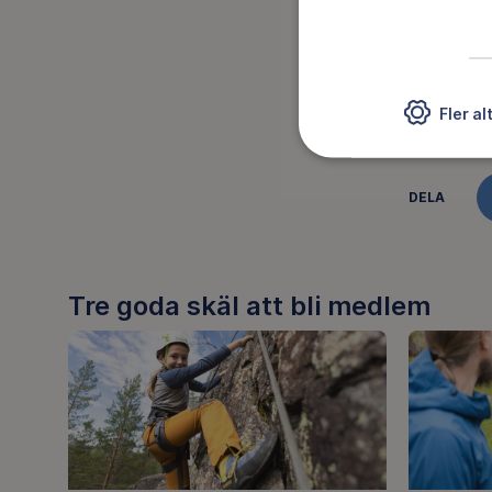
Fler al
DELA
Tre goda skäl att bli medlem