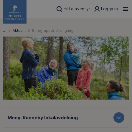
Hitta äventyr
Logga in
…
Aktuellt
Barngrupper drar igång
Meny:
Ronneby lokalavdelning