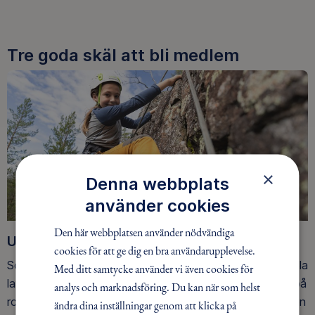
Tre goda skäl att bli medlem
×
Denna webbplats
använder cookies
Den här webbplatsen använder nödvändiga
Upptäck nya äventyr
cookies för att ge dig en bra användarupplevelse.
Som medlem har du tillgång till alla våra äventyr, över hela
Med ditt samtycke använder vi även cookies för
landet. Våra ideella ledare guidar barn, unga och vuxna på
analys och marknadsföring. Du kan när som helst
roliga och trygga äventyr i skogen, på vattnet, snön, isen
ändra dina inställningar genom att klicka på