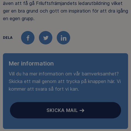
även att få gå Friluftsfrämjandets ledarutbildning vilket
ger en bra grund och gott om inspiration för att dra igång
en egen grupp.
DELA
FACEBOOK
TWITTER
LINKEDIN
Mer information
Vill du ha mer information om vår barnverksamhet?
Skicka ett mail genom att trycka på knappen här. Vi
kommer att svara så fort vi kan.
SKICKA MAIL