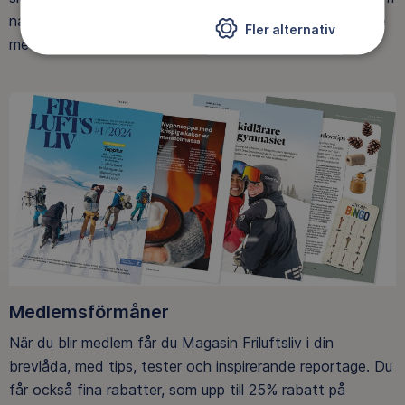
naturen ger. Som medlem bidrar du också till vårt arbete
Fler alternativ
med att skydda allemansrätten.
Medlemsförmåner
När du blir medlem får du Magasin Friluftsliv i din
brevlåda, med tips, tester och inspirerande reportage. Du
får också fina rabatter, som upp till 25% rabatt på