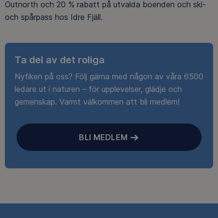
Outnorth och 20 % rabatt på utvalda boenden och ski-
och spårpass hos Idre Fjäll.
Ta del av det roliga
Nyfiken på oss? Följ gärna med någon av våra 6500
ledare ut i naturen – för upplevelser, glädje och
gemenskap. Varmt välkommen att bli medlem!
BLI MEDLEM