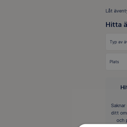
Låt äventy
Hitta 
Hi
Saknar 
ditt o
och 