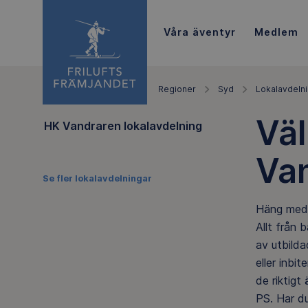
Våra äventyr
Medlem
Regioner
Syd
Lokalavdeln
Väl
HK Vandraren lokalavdelning
Va
Se fler lokalavdelningar
Häng med o
Allt från 
av utbilda
eller inbi
de riktigt 
PS. Har du