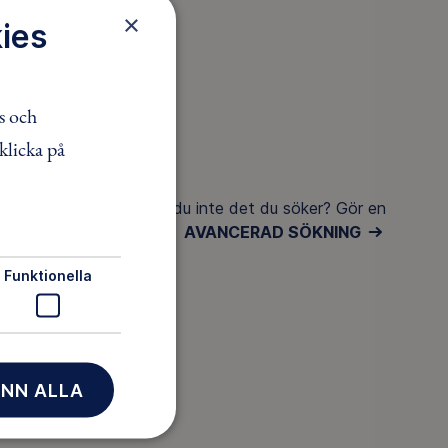
×
ies
s och
klicka på
Hittar du inte det du söker? Gör en
AVANCERAD SÖKNING
Funktionella
NN ALLA