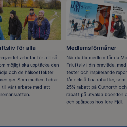
uftsliv för alla
Medlemsförmåner
rämjandet arbetar för att så
När du blir medlem får du M
m möjligt ska upptäcka den
Friluftsliv i din brevlåda, med 
lädje och de hälsoeffekter
tester och inspirerande repo
ren ger. Som medlem bidrar
får också fina rabatter, som u
 till vårt arbete med att
25% rabatt på Outnorth och
llemansrätten.
rabatt på utvalda boenden o
och spårpass hos Idre Fjäll.