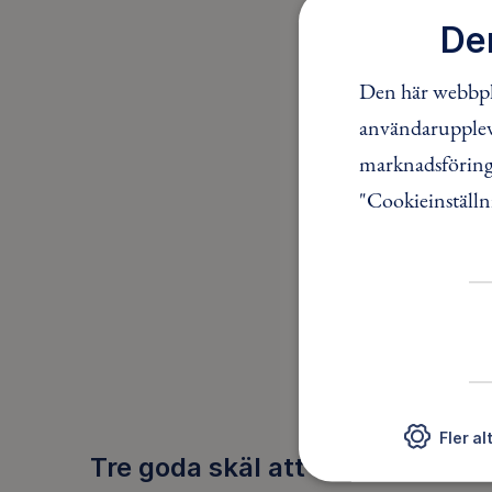
De
Den här webbpla
användaruppleve
marknadsföring.
"Cookieinställn
Visar
0 av
TINGSVÄ
30279
HOLM
Fler al
Tre goda skäl att bli medlem