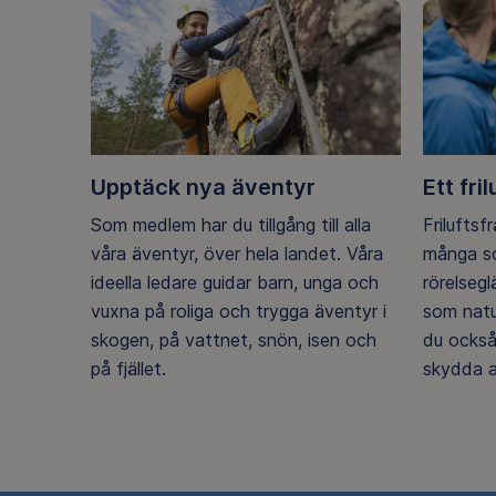
Upptäck nya äventyr
Ett fril
Som medlem har du tillgång till alla
Friluftsf
våra äventyr, över hela landet. Våra
många so
ideella ledare guidar barn, unga och
rörelseg
vuxna på roliga och trygga äventyr i
som natu
skogen, på vattnet, snön, isen och
du också
på fjället.
skydda a