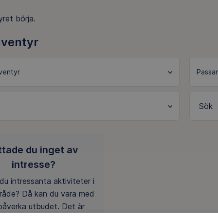
ret börja.
äventyr
Sök
ttade du inget av
intresse?
du intressanta aktiviteter i
mråde? Då kan du vara med
påverka utbudet. Det är