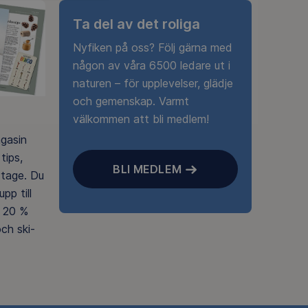
Ta del av det roliga
Nyfiken på oss? Följ gärna med
någon av våra 6500 ledare ut i
naturen – för upplevelser, glädje
och gemenskap. Varmt
välkommen att bli medlem!
agasin
tips,
BLI MEDLEM
rtage. Du
pp till
 20 %
ch ski-