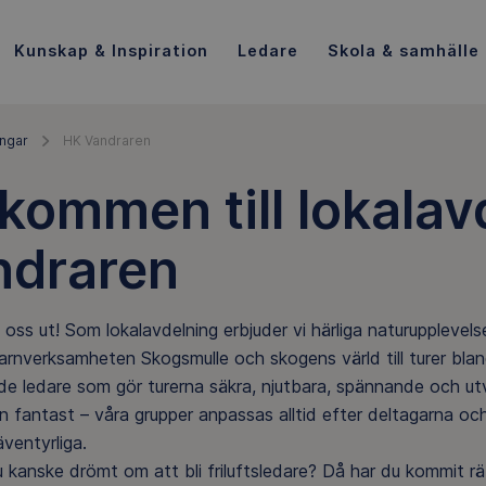
Kunskap & Inspiration
Ledare
Skola & samhälle
ingar
HK Vandraren
kommen till lokalav
ndraren
ss ut! Som lokalavdelning erbjuder vi härliga naturupplevel
barnverksamheten Skogsmulle och skogens värld till turer bland 
de ledare som gör turerna säkra, njutbara, spännande och utv
ten fantast – våra grupper anpassas alltid efter deltagarna 
äventyrliga.
 kanske drömt om att bli friluftsledare? Då har du kommit r