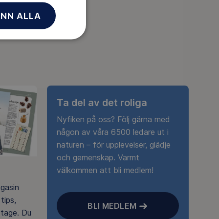
NN ALLA
Ta del av det roliga
Nyfiken på oss? Följ gärna med
någon av våra 6500 ledare ut i
naturen – för upplevelser, glädje
och gemenskap. Varmt
välkommen att bli medlem!
agasin
tips,
BLI MEDLEM
rtage. Du