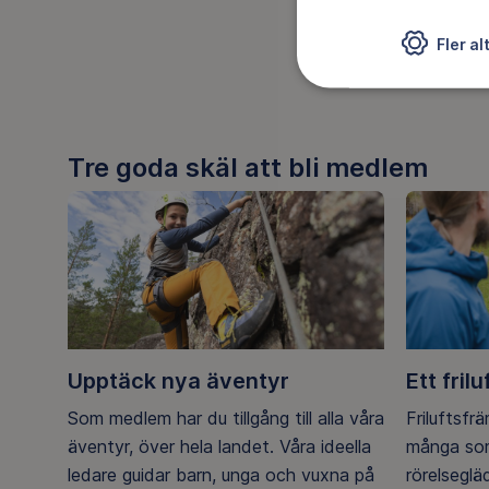
Fler al
DELA
Tre goda skäl att bli medlem
Upptäck nya äventyr
Ett frilu
Som medlem har du tillgång till alla våra
Friluftsfr
äventyr, över hela landet. Våra ideella
många som
ledare guidar barn, unga och vuxna på
rörelsegl