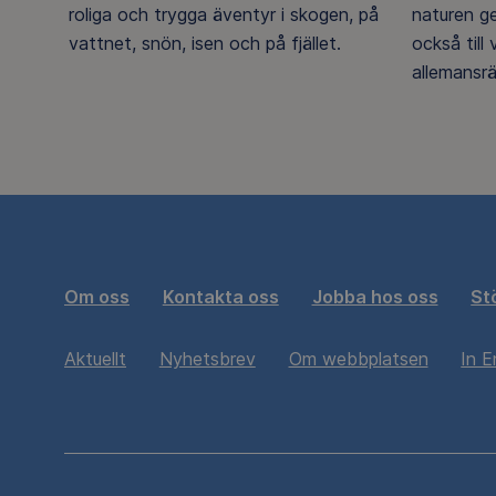
roliga och trygga äventyr i skogen, på
naturen g
vattnet, snön, isen och på fjället.
också till
allemansrä
Om oss
Kontakta oss
Jobba hos oss
St
Aktuellt
Nyhetsbrev
Om webbplatsen
In E