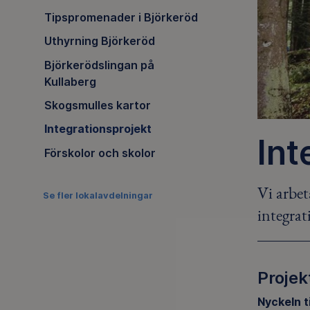
Tipspromenader i Björkeröd
Uthyrning Björkeröd
Björkerödslingan på
Kullaberg
Skogsmulles kartor
Integrationsprojekt
Int
Förskolor och skolor
Vi arbet
Se fler lokalavdelningar
integrat
Projekt
Nyckeln til