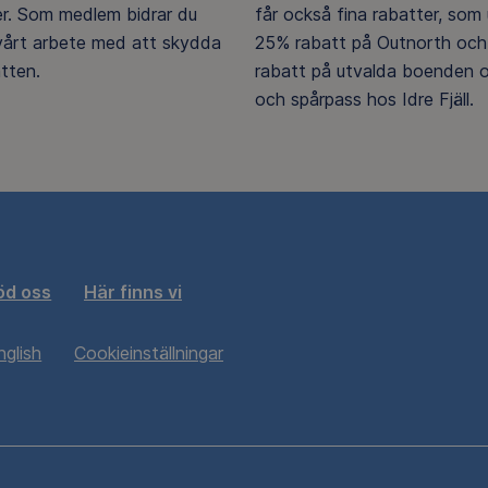
er. Som medlem bidrar du
får också fina rabatter, som u
 vårt arbete med att skydda
25% rabatt på Outnorth och
tten.
rabatt på utvalda boenden o
och spårpass hos Idre Fjäll.
öd oss
Här finns vi
nglish
Cookieinställningar