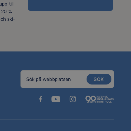
pp till
 20 %
ch ski-
SÖK
Sök på webbplatsen