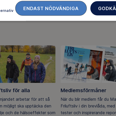
ENDAST NÖDVÄNDIGA
GODKÄ
ternativ
FACEBOOK
TWITTER
LINKEDIN
ftsliv för alla
Medlemsförmåner
ämjandet arbetar för att så
När du blir medlem får du M
 möjligt ska upptäcka den
Friluftsliv i din brevlåda, med 
ädje och de hälsoeffekter som
tester och inspirerande repo