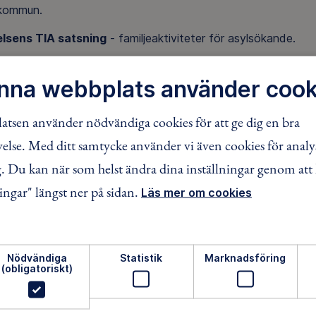
kommun.
lsens TIA satsning
- familjeaktiviteter för asylsökande.
rämjandet Meningsfull väntan
- aktiviteter för asylsökande
nna webbplats använder cook
.
rämjandet Let´s Get Out
- sommarläger tillsammans med H
tsen använder nödvändiga cookies för att ge dig en bra
r nyanlända ungdomar och svenska ungdomar lär sig om na
lse. Med ditt samtycke använder vi även cookies för analy
msledare i vår förening.
 Du kan när som helst ändra dina inställningar genom att 
gsartiklar
ingar" längst ner på sidan.
Läs mer om cookies
elsens TIA satsning & Friluftsfrämjandet Meningsfu
www.hd.se/2017-10-09/spraktraning-i-naturen-i-hoganas
Nödvändiga
Statistik
Marknadsföring
(obligatoriskt)
t Out 2018
www.hd.se/2018-07-25/framtidens-ledare-ovar-pa-kulla