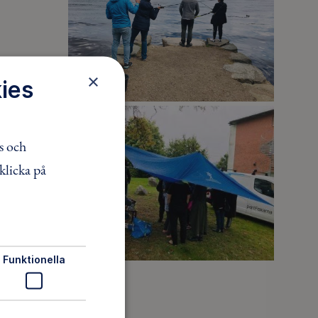
 och
×
ies
öganäs
turen och
s och
klicka på
ll
Funktionella
berg