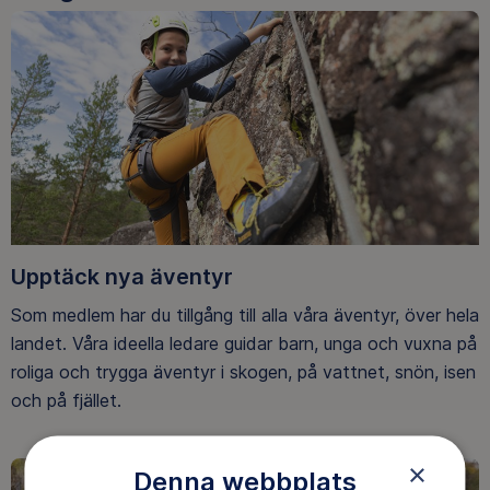
Upptäck nya äventyr
Som medlem har du tillgång till alla våra äventyr, över hela
landet. Våra ideella ledare guidar barn, unga och vuxna på
roliga och trygga äventyr i skogen, på vattnet, snön, isen
och på fjället.
×
Denna webbplats