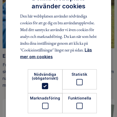
använder cookies
Den här webbplatsen använder nödvändiga
cookies för att ge dig en bra användarupplevelse.
Med ditt samtycke använder vi även cookies för
analys och marknadsföring. Du kan när som helst
ändra dina inställningar genom att klicka på
"Cookieinställningar" längst ner på sidan.
Läs
Ett friluftsliv för alla
mer om cookies
Friluftsfrämjandet arbetar för att så många som möjligt
ska upptäcka den rörelseglädje och de hälsoeffekter som
Nödvändiga
Statistik
naturen ger. Som medlem bidrar du också till vårt arbete
(obligatoriskt)
med att skydda allemansrätten.
Marknadsföring
Funktionella