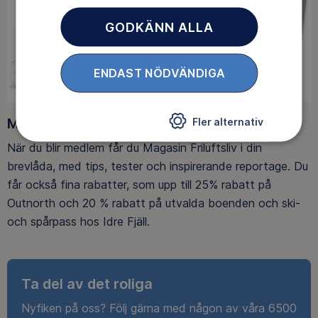
GODKÄNN ALLA
ENDAST NÖDVÄNDIGA
Medlemsförmåner
Fler alternativ
När du blir medlem får du Magasin Friluftsliv i din
brevlåda, med tips, tester och inspirerande reportage. Du
får också fina rabatter, som upp till 25% rabatt på
Outnorth och 20 % rabatt på utvalda boenden och ski-
och spårpass hos Idre Fjäll.
Ta del av det roliga
Nyfiken på oss? Följ gärna med någon av våra 6500