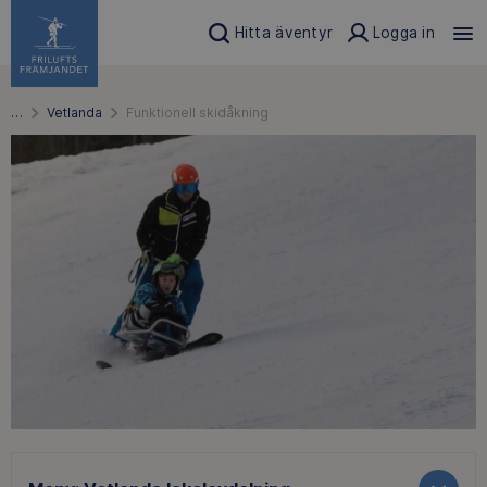
Hitta äventyr
Logga in
…
Vetlanda
Funktionell skidåkning