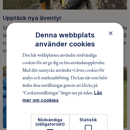
Upptäck nya äventyr
Som medlem har du tillgång till alla våra äventyr, över hela
×
Denna webbplats
landet. Våra ideella ledare guidar barn, unga och vuxna på
använder cookies
roliga och trygga äventyr i skogen, på vattnet, snön, isen
och på fjället.
Den här webbplatsen använder nödvändiga
cookies för att ge dig en bra användarupplevelse.
Med ditt samtycke använder vi även cookies för
analys och marknadsföring. Du kan när som helst
ändra dina inställningar genom att klicka på
"Cookieinställningar" längst ner på sidan.
Läs
mer om cookies
Nödvändiga
Statistik
(obligatoriskt)