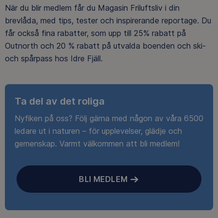
När du blir medlem får du Magasin Friluftsliv i din
brevlåda, med tips, tester och inspirerande reportage. Du
får också fina rabatter, som upp till 25% rabatt på
Outnorth och 20 % rabatt på utvalda boenden och ski-
och spårpass hos Idre Fjäll.
Ta del av det roliga
Nyfiken på oss? Följ gärna med någon av våra 6500
ledare ut i naturen – för upplevelser, glädje och
gemenskap. Varmt välkommen att bli medlem!
BLI MEDLEM