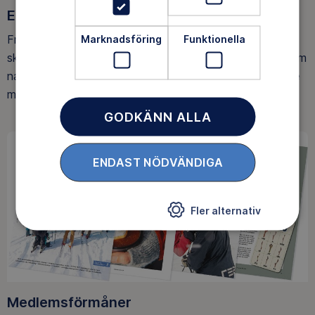
Ett friluftsliv för alla
Friluftsfrämjandet arbetar för att så många som möjligt
Marknadsföring
Funktionella
ska upptäcka den rörelseglädje och de hälsoeffekter som
naturen ger. Som medlem bidrar du också till vårt arbete
med att skydda allemansrätten.
GODKÄNN ALLA
ENDAST NÖDVÄNDIGA
Fler alternativ
Medlemsförmåner