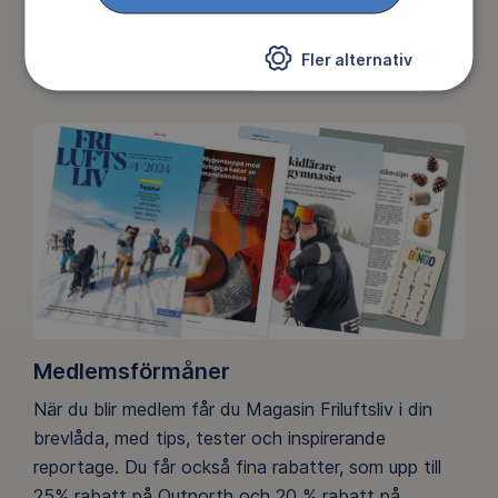
hälsoeffekter som naturen ger. Som medlem bidrar
du också till vårt arbete med att skydda
Fler alternativ
allemansrätten.
Medlemsförmåner
När du blir medlem får du Magasin Friluftsliv i din
brevlåda, med tips, tester och inspirerande
reportage. Du får också fina rabatter, som upp till
25% rabatt på Outnorth och 20 % rabatt på