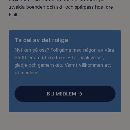
utvalda boenden och ski- och spårpass hos Idre
Fjäll.
Ta del av det roliga
Nyfiken på oss? Följ gärna med någon av våra
6500 ledare ut i naturen – för upplevelser,
glädje och gemenskap. Varmt välkommen att
bli medlem!
BLI MEDLEM