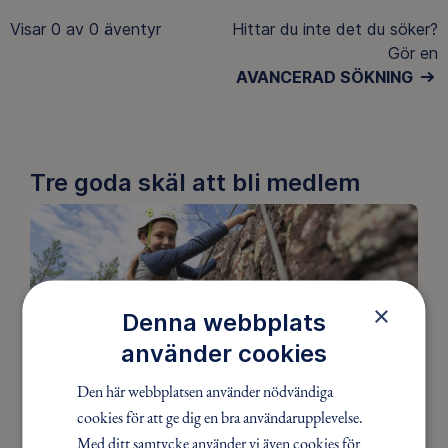
Visar
0 av 0
äventyr
Hittar du inte det du söker?
Gör en
AVANCERAD SÖKNING
Tre goda skäl att bli medlem
×
Denna webbplats
använder cookies
Den här webbplatsen använder nödvändiga
cookies för att ge dig en bra användarupplevelse.
Upptäck nya äventyr
Med ditt samtycke använder vi även cookies för