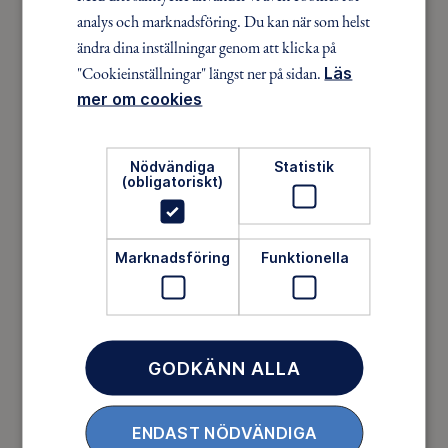
Som medlem har du tillgång till alla våra äventyr,
analys och marknadsföring. Du kan när som helst
över hela landet. Våra ideella ledare guidar barn,
ändra dina inställningar genom att klicka på
unga och vuxna på roliga och trygga äventyr i
"Cookieinställningar" längst ner på sidan.
Läs
skogen, på vattnet, snön, isen och på fjället.
mer om cookies
Nödvändiga
Statistik
(obligatoriskt)
Marknadsföring
Funktionella
Ett friluftsliv för alla
GODKÄNN ALLA
Friluftsfrämjandet arbetar för att så många som
möjligt ska upptäcka den rörelseglädje och de
ENDAST NÖDVÄNDIGA