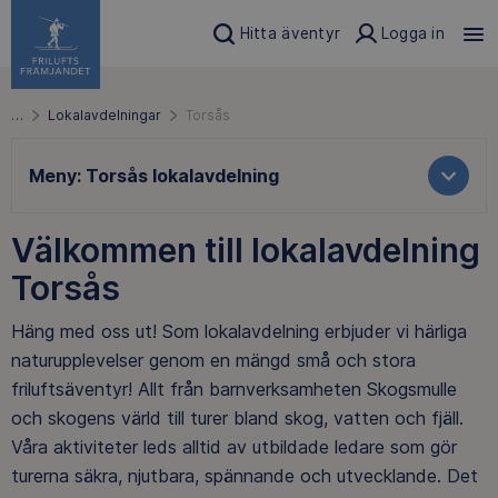
Hitta äventyr
Logga in
…
Lokalavdelningar
Torsås
Meny:
Torsås lokalavdelning
Välkommen till lokalavdelning
Torsås
Häng med oss ut! Som lokalavdelning erbjuder vi härliga
naturupplevelser genom en mängd små och stora
friluftsäventyr! Allt från barnverksamheten Skogsmulle
och skogens värld till turer bland skog, vatten och fjäll.
Våra aktiviteter leds alltid av utbildade ledare som gör
turerna säkra, njutbara, spännande och utvecklande. Det