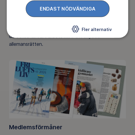
Ett friluftsliv för alla
ENDAST NÖDVÄNDIGA
Friluftsfrämjandet arbetar för att så många som
möjligt ska upptäcka den rörelseglädje och de
hälsoeffekter som naturen ger. Som medlem bidrar
Fler alternativ
du också till vårt arbete med att skydda
allemansrätten.
Medlemsförmåner