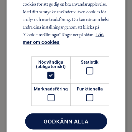
cookies för att ge dig en bra användarupplevelse.
Med ditt samtycke använder vi även cookies för
analys och marknadsföring. Du kan när som helst
Upptäck nya äventyr
ändra dina inställningar genom att klicka på
Som medlem har du tillgång till alla våra äventyr,
"Cookieinställningar" längst ner på sidan.
Läs
över hela landet. Våra ideella ledare guidar barn,
mer om cookies
unga och vuxna på roliga och trygga äventyr i
skogen, på vattnet, snön, isen och på fjället.
Nödvändiga
Statistik
(obligatoriskt)
Marknadsföring
Funktionella
GODKÄNN ALLA