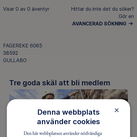
Visar
0 av 0
äventyr
Hittar du inte det du söker?
Gör en
AVANCERAD SÖKNING
FAGEREKE 6065
38592
GULLABO
Tre goda skäl att bli medlem
×
Denna webbplats
använder cookies
Den här webbplatsen använder nödvändiga