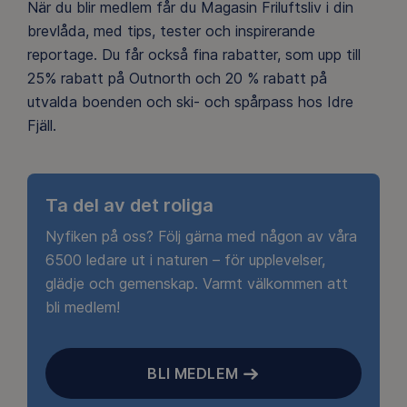
När du blir medlem får du Magasin Friluftsliv i din
brevlåda, med tips, tester och inspirerande
reportage. Du får också fina rabatter, som upp till
25% rabatt på Outnorth och 20 % rabatt på
utvalda boenden och ski- och spårpass hos Idre
Fjäll.
Ta del av det roliga
Nyfiken på oss? Följ gärna med någon av våra
6500 ledare ut i naturen – för upplevelser,
glädje och gemenskap. Varmt välkommen att
bli medlem!
BLI MEDLEM