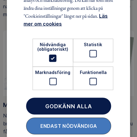
naturen ger. Som medlem bidrar du också till vårt arbete
ändra dina inställningar genom att klicka på
med att skydda allemansrätten.
"Cookieinställningar" längst ner på sidan.
Läs
mer om cookies
Nödvändiga
Statistik
(obligatoriskt)
Marknadsföring
Funktionella
Medlemsförmåner
GODKÄNN ALLA
När du blir medlem får du Magasin Friluftsliv i din
brevlåda, med tips, tester och inspirerande reportage. Du
ENDAST NÖDVÄNDIGA
får också fina rabatter, som upp till 25% rabatt på