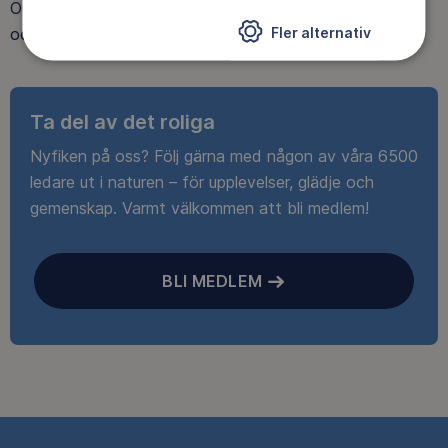
Outnorth och 20 % rabatt på utvalda boenden och ski-
Fler alternativ
och spårpass hos Idre Fjäll.
Ta del av det roliga
Nyfiken på oss? Följ gärna med någon av våra 6500
ledare ut i naturen – för upplevelser, glädje och
gemenskap. Varmt välkommen att bli medlem!
BLI MEDLEM