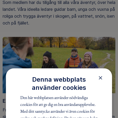
Som medlem har du tillgång till alla våra äventyr, över hela
landet. Våra ideella ledare guidar barn, unga och vuxna på
roliga och trygga äventyr i skogen, på vattnet, snön, isen
och på fjället.
×
Denna webbplats
använder cookies
Den här webbplatsen använder nödvändiga
Ett friluftsliv för alla
cookies för att ge dig en bra användarupplevelse.
Friluftsfrämjandet arbetar för att så många som möjligt
Med ditt samtycke använder vi även cookies för
ska upptäcka den rörelseglädje och de hälsoeffekter som
analys och marknadsföring. Du kan när som helst