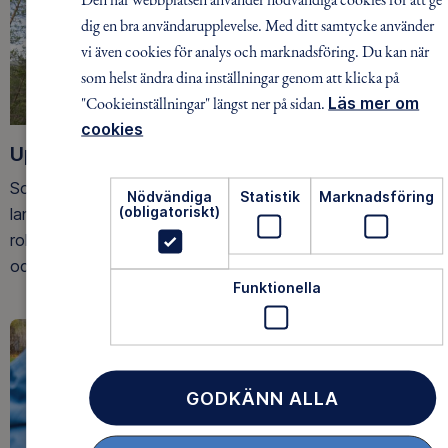
dig en bra användarupplevelse. Med ditt samtycke använder
vi även cookies för analys och marknadsföring. Du kan när
som helst ändra dina inställningar genom att klicka på
"Cookieinställningar" längst ner på sidan.
Läs mer om
cookies
Upptäck nya äventyr
Som medlem har du tillgång till alla våra äventyr, över hela
Nödvändiga
Statistik
Marknadsföring
(obligatoriskt)
landet. Våra ideella ledare guidar barn, unga och vuxna på
roliga och trygga äventyr i skogen, på vattnet, snön, isen
och på fjället.
Funktionella
GODKÄNN ALLA