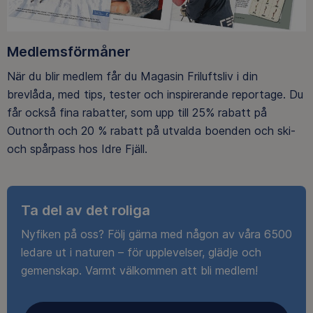
Medlemsförmåner
När du blir medlem får du Magasin Friluftsliv i din
brevlåda, med tips, tester och inspirerande reportage. Du
får också fina rabatter, som upp till 25% rabatt på
Outnorth och 20 % rabatt på utvalda boenden och ski-
och spårpass hos Idre Fjäll.
Ta del av det roliga
Nyfiken på oss? Följ gärna med någon av våra 6500
ledare ut i naturen – för upplevelser, glädje och
gemenskap. Varmt välkommen att bli medlem!