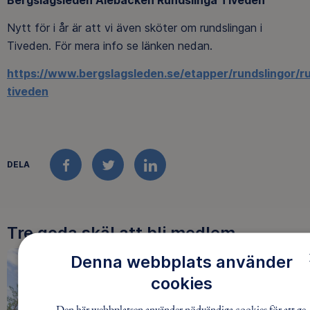
Bergslagsleden Alebacken Rundslinga Tiveden
Nytt för i år är att vi även sköter om rundslingan i
Tiveden. För mera info se länken nedan.
https://www.bergslagsleden.se/etapper/rundslingor/r
tiveden
DELA
FACEBOOK
TWITTER
LINKEDIN
Tre goda skäl att bli medlem
Denna webbplats använder
cookies
Den här webbplatsen använder nödvändiga cookies för att ge