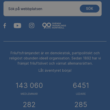
SÖK
Sök på webbplatsen
Friluftsfrämjandet är en demokratisk, partipolitiskt och
religiöst obunden ideell organisation. Sedan 1892 har vi
främjat friluftslivet och värnat allemansrätten.
Låt äventyret börja!
143 060
6451
MEDLEMMAR
LEDARE
282
285