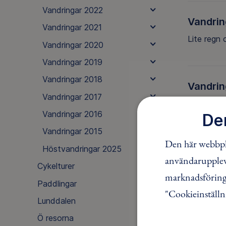
Vandringar 2022
Vandrin
Vandringar 2021
Lite regn 
Vandringar 2020
Vandringar 2019
Vandringar 2018
Vandrin
Vandringar 2017
Årets prog
Vandringar 2016
De
Vandringar 2015
Den här webbpla
Höstvandringar 2025
användaruppleve
Cykelturer
marknadsföring.
Paddlingar
"Cookieinställn
Lunddalen
Ö resorna