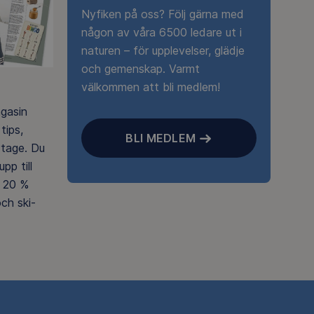
Nyfiken på oss? Följ gärna med
någon av våra 6500 ledare ut i
naturen – för upplevelser, glädje
och gemenskap. Varmt
välkommen att bli medlem!
agasin
tips,
BLI MEDLEM
rtage. Du
pp till
 20 %
ch ski-