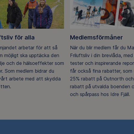
ftsliv för alla
Medlemsförmåner
ämjandet arbetar för att så
När du blir medlem får du M
 möjligt ska upptäcka den
Friluftsliv i din brevlåda, med 
ädje och de hälsoeffekter som
tester och inspirerande repo
er. Som medlem bidrar du
får också fina rabatter, som u
 vårt arbete med att skydda
25% rabatt på Outnorth och
tten.
rabatt på utvalda boenden o
och spårpass hos Idre Fjäll.