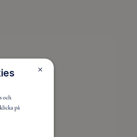
×
ies
s och
klicka på