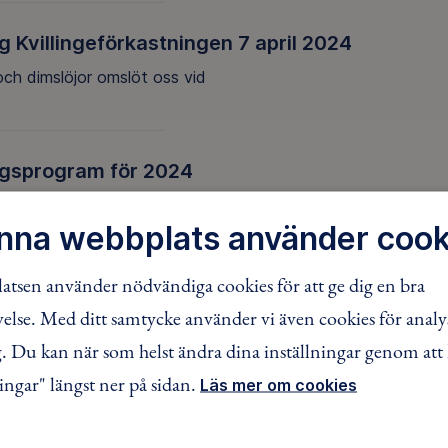
g Kvillingeförkastningen 7 april 2024
och dimslöjor omslöt oss vid
gsprogram för 2024
ram innehåller preliminärt följande vandringar
nna webbplats använder cook
tsen använder nödvändiga cookies för att ge dig en bra
lse. Med ditt samtycke använder vi även cookies för analy
 Du kan när som helst ändra dina inställningar genom att 
ingar" längst ner på sidan.
Läs mer om cookies