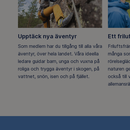
Upptäck nya äventyr
Ett frilu
Som medlem har du tillgång till alla våra
Friluftsfr
äventyr, över hela landet. Våra ideella
många som
ledare guidar barn, unga och vuxna på
rörelsegl
roliga och trygga äventyr i skogen, på
naturen g
vattnet, snön, isen och på fjället.
också till
allemansrä