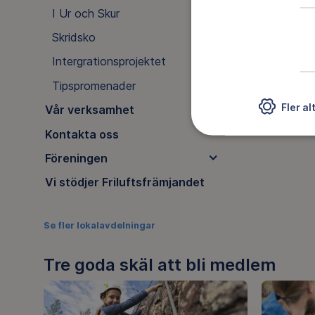
I Ur och Skur
Skridsko
Intergrationsprojektet
Tipspromenader
Fler al
Vår verksamhet
Kontakta oss
Föreningen
Vi stödjer Friluftsfrämjandet
Se fler lokalavdelningar
Tre goda skäl att bli medlem